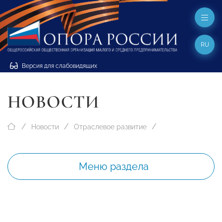
RU
Версия для слабовидящих
НОВОСТИ
Новости
Отраслевое развитие
Меню раздела