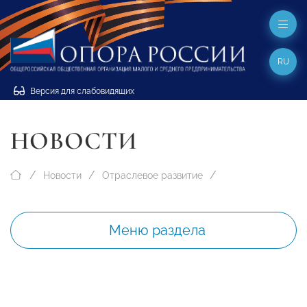
RU
Версия для слабовидящих
НОВОСТИ
Новости
Отраслевое развитие
Меню раздела