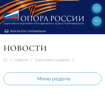
RU
Версия для слабовидящих
НОВОСТИ
Новости
Отраслевое развитие
Меню раздела