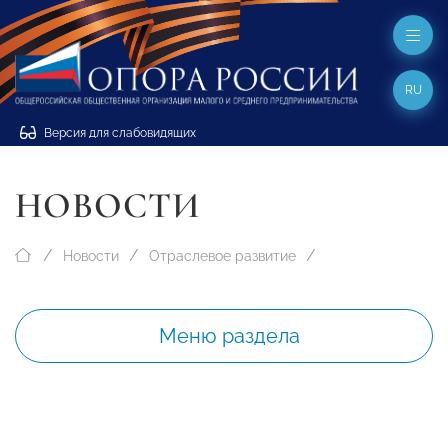
RU
Версия для слабовидящих
НОВОСТИ
Новости
Отраслевое развитие
Меню раздела