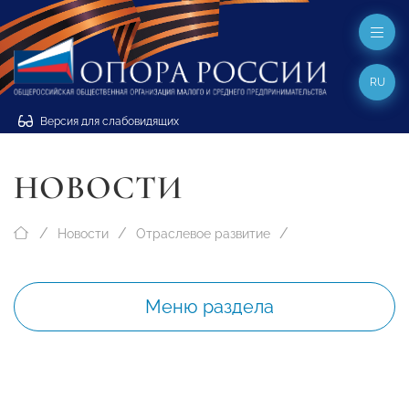
RU
Версия для слабовидящих
НОВОСТИ
Новости
Отраслевое развитие
Меню раздела