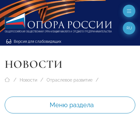
RU
Версия для слабовидящих
НОВОСТИ
Новости
Отраслевое развитие
Меню раздела