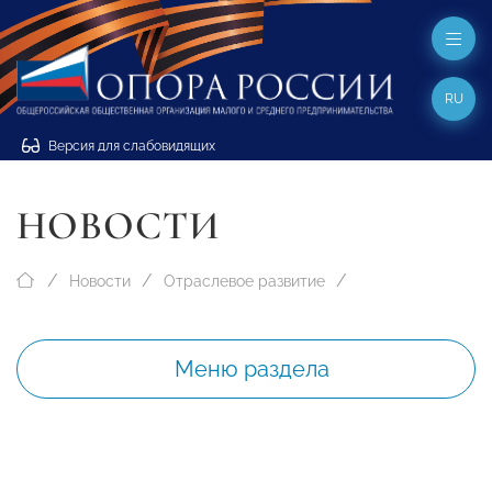
RU
Версия для слабовидящих
НОВОСТИ
Новости
Отраслевое развитие
Меню раздела