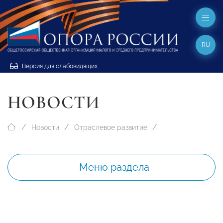
RU
Версия для слабовидящих
НОВОСТИ
Новости
Отраслевое развитие
Меню раздела