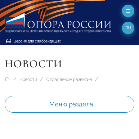
RU
Версия для слабовидящих
НОВОСТИ
Новости
Отраслевое развитие
Меню раздела