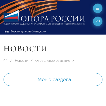
RU
Версия для слабовидящих
НОВОСТИ
Новости
Отраслевое развитие
Меню раздела