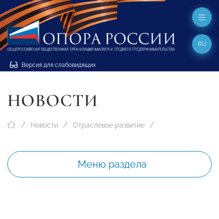
RU
Версия для слабовидящих
НОВОСТИ
Новости
Отраслевое развитие
Меню раздела