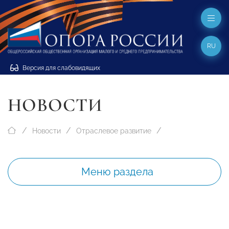
RU
Версия для слабовидящих
НОВОСТИ
Новости
Отраслевое развитие
Меню раздела