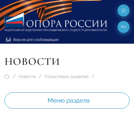
RU
Версия для слабовидящих
НОВОСТИ
Новости
Отраслевое развитие
Меню раздела