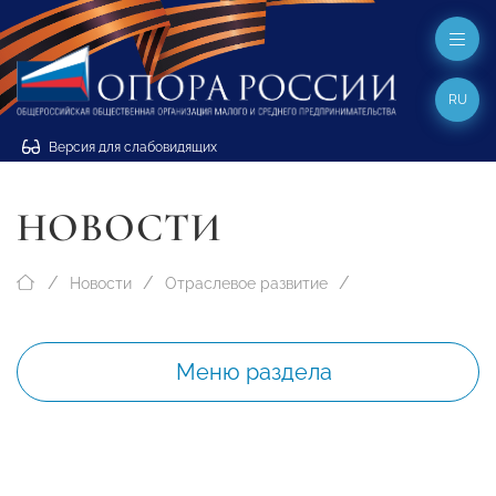
RU
Версия для слабовидящих
НОВОСТИ
Новости
Отраслевое развитие
Меню раздела