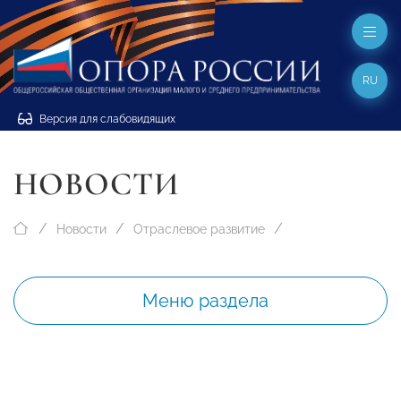
RU
Версия для слабовидящих
НОВОСТИ
Новости
Отраслевое развитие
Меню раздела