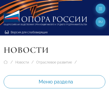
RU
Версия для слабовидящих
НОВОСТИ
Новости
Отраслевое развитие
Меню раздела