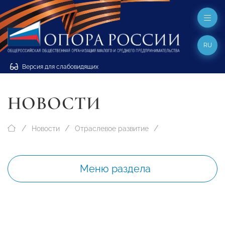
RU
Версия для слабовидящих
НОВОСТИ
Новости
Отраслевое развитие
Меню раздела