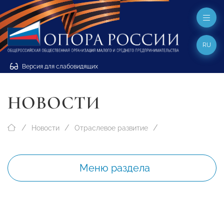
RU
Версия для слабовидящих
НОВОСТИ
Новости
Отраслевое развитие
Меню раздела