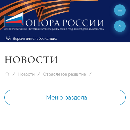
RU
Версия для слабовидящих
НОВОСТИ
Новости
Отраслевое развитие
Меню раздела