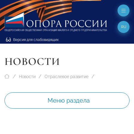
RU
Версия для слабовидящих
НОВОСТИ
Новости
Отраслевое развитие
Меню раздела