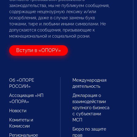
законодательства, мы не публикуем сообщения,
содержащие нецензурную лексику и/или
оскорбления, даже в случае замены букв
точками, тире и любыми иными символами. Не
допускаются сообщения, призывающие к
межнациональной и социальной розни.
Вступи в «ОПОРУ»
Об «ОПОРЕ
Международная
РОССИИ»
деятельность
Ассоциация «НП
Декларация о
«ОПОРА»
взаимодействии
крупного бизнеса
Новости
с субъектами
Комитеты и
МСП
Комиссии
Бюро по защите
Региональное
прав