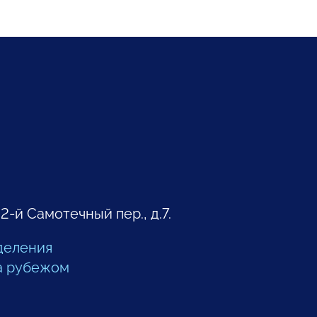
 2-й Самотечный пер., д.7.
деления
а рубежом