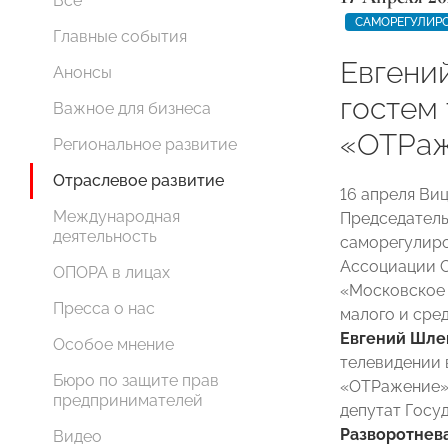
Все
САМОРЕГУЛИР
Главные события
Евгени
Анонсы
гостем
Важное для бизнеса
«ОТРа
Региональное развитие
Отраслевое развитие
16 апреля Ви
Международная
Председател
деятельность
саморегулиро
Ассоциации С
ОПОРА в лицах
«Московское 
Пресса о нас
малого и сре
Евгений Шле
Особое мнение
телевидении
Бюро по защите прав
«ОТРажение».
предпринимателей
депутат Гос
Разворотнев
Видео