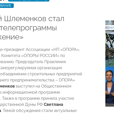
ОВАНИЕ
й Шлеменков стал
 телепрограммы
жение»
це-президент Ассоциации «НП «ОПОРА»,
ь Комитета «ОПОРЫ РОССИИ» по
ванию, Председатель Правления
аморегулируемая организация
объединение строительных предприятий
днего предпринимательства – ОПОРА»
менков
выступил на Общественном
 в информационной программе
 Также в программе приняла участие
ударственной Думы РФ
Светлана
а
. Темой обсуждения стали актуальные