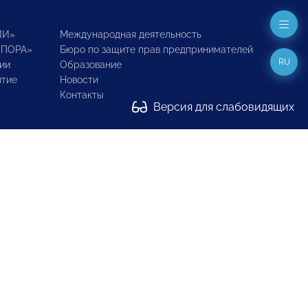
ИИ»
Международная деятельность
ОПОРА»
Бюро по защите прав предпринимателей
RU
ии
Образование
итие
Новости
Контакты
Версия для слабовидящих