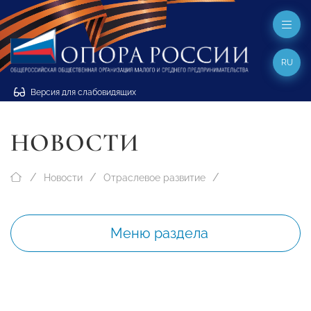
RU
Версия для слабовидящих
НОВОСТИ
Новости
Отраслевое развитие
Меню раздела