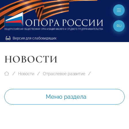
RU
Версия для слабовидящих
НОВОСТИ
Новости
Отраслевое развитие
Меню раздела