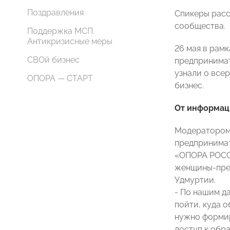
Поздравления
Спикеры расс
сообщества.
Поддержка МСП.
Антикризисные меры
26 мая в рам
СВОй бизнес
предпринимат
узнали о все
ОПОРА — СТАРТ
бизнес.
От информац
Модератором 
предпринимат
«ОПОРА РОССИ
женщины-пред
Удмуртии.
- По нашим да
пойти, куда о
нужно формир
доступ к обр