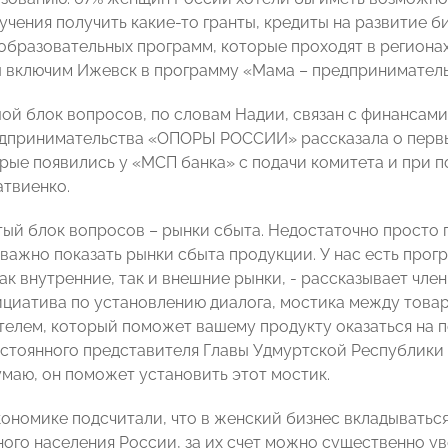
чения получить какие-то гранты, кредиты на развитие б
образовательных программ, которые проходят в регионах
ы включим Ижевск в программу «Мама – предприниматель
ой блок вопросов, по словам Надии, связан с финансами
дпринимательства «ОПОРЫ РОССИИ» рассказала о первы
орые появились у «МСП банка» с подачи комитета и при 
твиенко.
ртый блок вопросов – рынки сбыта. Недостаточно просто
 важно показать рынки сбыта продукции. У нас есть прог
ак внутренние, так и внешние рынки, - рассказывает чле
нициатива по установлению диалога, мостика между тов
елем, который поможет вашему продукту оказаться на по
Постоянного представителя Главы Удмуртской Республики
Думаю, он поможет установить этот мостик.
кономике подсчитали, что в женский бизнес вкладыватьс
ого населения России, за их счет можно существенно ув