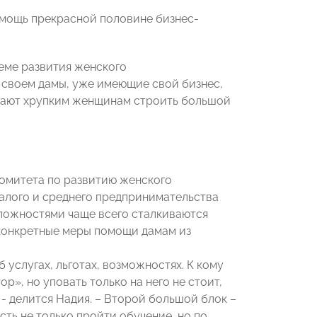
омощь прекрасной половине бизнес-
еме развития женского
 своем дамы, уже имеющие свой бизнес,
гают хрупким женщинам строить большой
омитета по развитию женского
лого и среднего предпринимательства
ложностями чаще всего сталкиваются
конкретные меры помощи дамам из
 услугах, льготах, возможностях. К кому
р», но уповать только на него не стоит,
- делится Надия. – Второй большой блок –
ть не только пройти обучение, но по