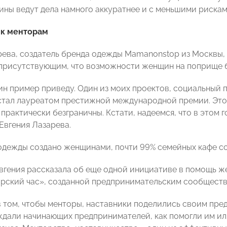
ины ведут дела намного аккуратнее и с меньшими рисками
 к менторам
рева, создатель бренда одежды Mamanonstop из Москвы,
 присутствующим, что возможности женщин на поприще б
дин пример приведу. Один из моих проектов, социальный
t стал лауреатом престижной международной премии. Это
рактически безграничны. Кстати, надеемся, что в этом го
Евгения Лазарева.
одежды создано женщинами, почти 99% семейных кафе с
Евгения рассказала об еще одной инициативе в помощь 
рский час», созданной предпринимательским сообществ
 в том, чтобы менторы, наставники поделились своим пре
дали начинающих предпринимателей, как помогли им или