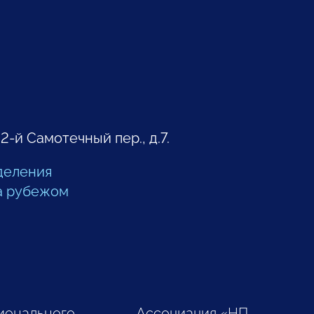
 2-й Самотечный пер., д.7.
деления
а рубежом
ионального
Ассоциация «НП