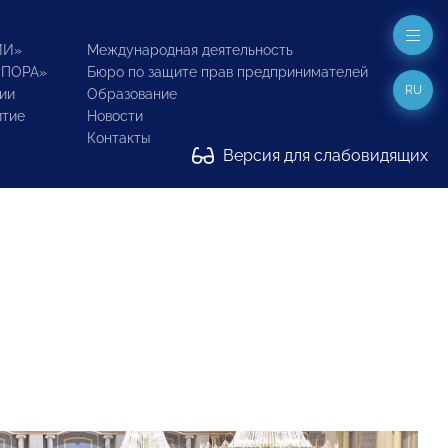
ИИ»
Международная деятельность
ОПОРА»
Бюро по защите прав предпринимателей
RU
ии
Образование
итие
Новости
Контакты
Версия для слабовидящих