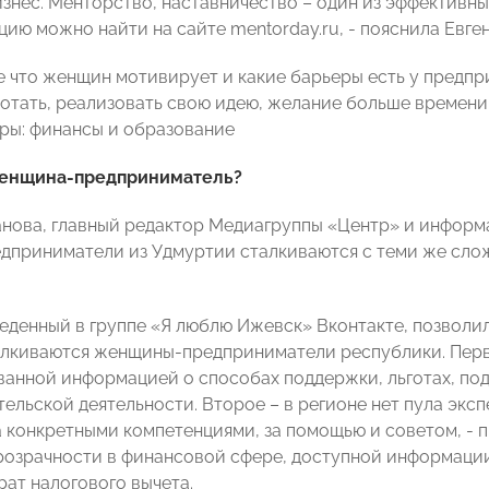
знес. Менторство, наставничество – один из эффективн
ию можно найти на сайте mentorday.ru, - пояснила Евген
 что женщин мотивирует и какие барьеры есть у предп
отать, реализовать свою идею, желание больше времени
еры: финансы и образование
женщина-предприниматель?
нова, главный редактор Медиагруппы «Центр» и информ
приниматели из Удмуртии сталкиваются с теми же сложн
веденный в группе «Я люблю Ижевск» Вконтакте, позволи
лкиваются женщины-предприниматели республики. Перв
анной информацией о способах поддержки, льготах, по
ельской деятельности. Второе – в регионе нет пула эксп
а конкретными компетенциями, за помощью и советом, - п
розрачности в финансовой сфере, доступной информации
рат налогового вычета.