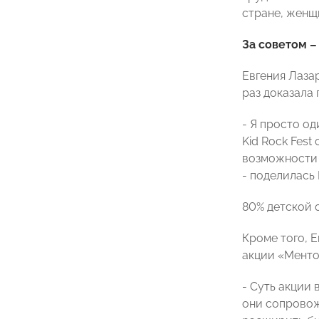
стране, женщ
За советом –
Евгения Лаза
раз доказала
- Я просто о
Kid Rock Fes
возможности п
- поделилась 
80% детской 
Кроме того, 
акции «Менто
- Суть акции
они сопровож