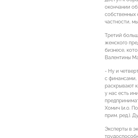
окончании обу
собственных 
частности, м
Третий больш
женского пре
бизнесе, кот
Валентины Ма
- Ну и четве
с финансами,
раскрывают к
у нас есть и
предпринимат
Хомич (и.о. 
прим. ред.). 
Эксперты в э
трудоспособн