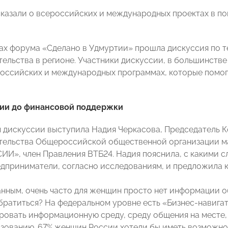
казали о всероссийских и международных проектах в п
ках форума «Сделано в Удмуртии» прошла дискуссия по т
ельства в регионе. Участники дискуссии, в большинстве
российских и международных программах, которые помо
ии до финансовой поддержки
дискуссии выступила Надия Черкасова, Председатель К
ельства Общероссийской общественной организации ма
И», член Правления ВТБ24. Надия пояснила, с какими с
приниматели, согласно исследованиям, и предложила 
нным, очень часто для женщин просто нет информации об
братиться? На федеральном уровне есть «Бизнес-навигато
овать информационную среду, среду общения на месте, 
азованию. 67% женщин России хотели бы иметь возможнос