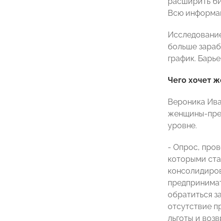
расширить би
Всю информац
Исследование
больше зараб
график. Барь
Чего хочет 
Вероника Ива
женщины-пред
уровне.
- Опрос, про
которыми ста
консолидиров
предпринимат
обратиться з
отсутствие п
льготы и возв