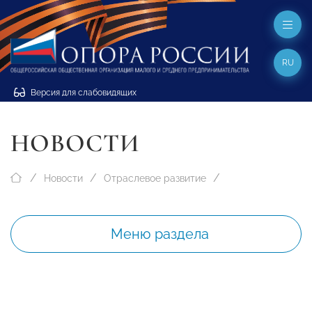
RU
Версия для слабовидящих
НОВОСТИ
Новости
Отраслевое развитие
Меню раздела