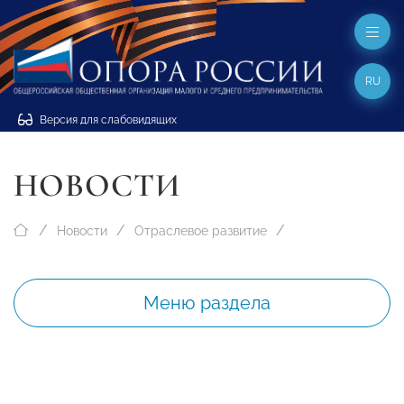
RU
Версия для слабовидящих
НОВОСТИ
Новости
Отраслевое развитие
Меню раздела