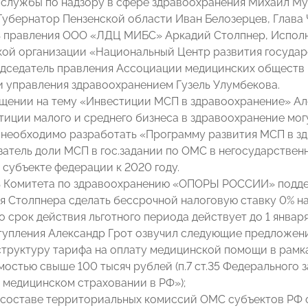
службы по надзору в сфере здравоохранения Михаил Му
Губернатор Пензенской области Иван Белозерцев, Глава
ь правления ООО «ЛДЦ МИБС» Аркадий Столпнер, Испол
ой организации «Национальный Центр развития государ
едседатель правления Ассоциации медицинских обществ 
и управления здравоохранением Гузель Улумбекова.
щении на тему «Инвестиции МСП в здравоохранение» Але
тиции малого и среднего бизнеса в здравоохранение мог
 необходимо разработать «Программу развития МСП в зд
затель доли МСП в гос.задании по ОМС в негосударствен
 субъекте федерации к 2020 году.
ь Комитета по здравоохранению «ОПОРЫ РОССИИ» подд
 Столпнера сделать бессрочной налоговую ставку 0% на
о срок действия льготного периода действует до 1 января
тупления Александр Грот озвучил следующие предложени
 структуру тарифа на оплату медицинской помощи в ра
остью свыше 100 тысяч рублей (п.7 ст.35 Федерального з
 медицинском страховании в РФ»);
в составе территориальных комиссий ОМС субъектов РФ 