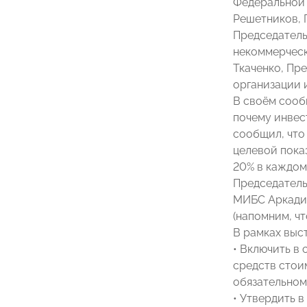
Федеральной 
Решетников, 
Председател
некоммерческ
Ткаченко, Пр
организации 
В своём сооб
почему инвес
сообщил, что
целевой пока
20% в каждом
Председател
МИБС Аркадия
(напомним, чт
В рамках выс
• Включить в
средств стоим
обязательном
• Утвердить 