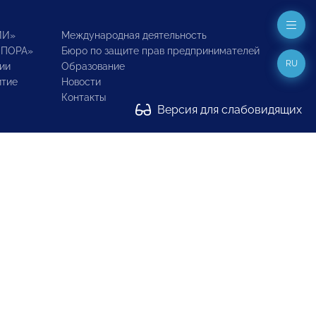
ИИ»
Международная деятельность
ОПОРА»
Бюро по защите прав предпринимателей
RU
ии
Образование
итие
Новости
Контакты
Версия для слабовидящих