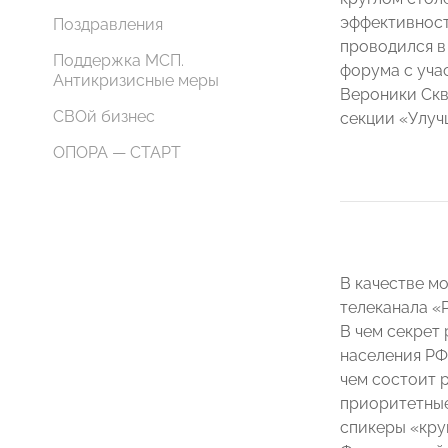
эффективность
Поздравления
проводился в
Поддержка МСП.
форума с уча
Антикризисные меры
Вероники Скв
СВОй бизнес
секции «Улуч
ОПОРА — СТАРТ
В качестве м
телеканала «
В чем секрет
населения РФ
чем состоит 
приоритетные
спикеры «кру