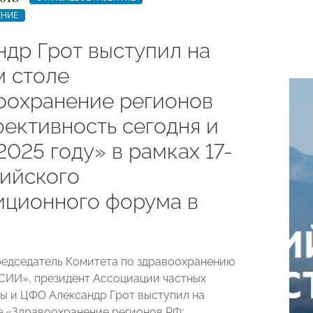
ЕНИЕ
ндр Грот выступил на
м столе
оохранение регионов
фективность сегодня и
2025 году» в рамках 17-
сийского
иционного форума в
редседатель Комитета по здравоохранению
ИИ», президент Ассоциации частных
ы и ЦФО Александр Грот выступил на
е «Здравоохранение регионов РФ: