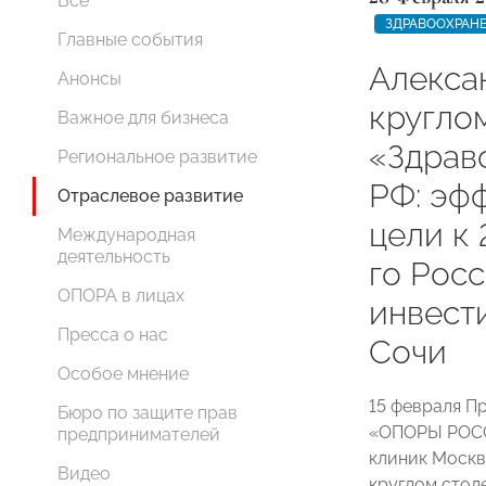
Все
ЗДРАВООХРАН
Главные события
Алекса
Анонсы
кругло
Важное для бизнеса
«Здрав
Региональное развитие
РФ: эф
Отраслевое развитие
цели к 
Международная
деятельность
го Рос
ОПОРА в лицах
инвест
Пресса о нас
Сочи
Особое мнение
15 февраля П
Бюро по защите прав
«ОПОРЫ РОСС
предпринимателей
клиник Москв
Видео
круглом стол