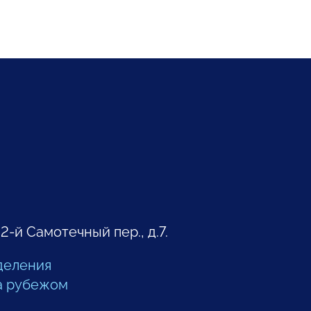
 2-й Самотечный пер., д.7.
деления
а рубежом