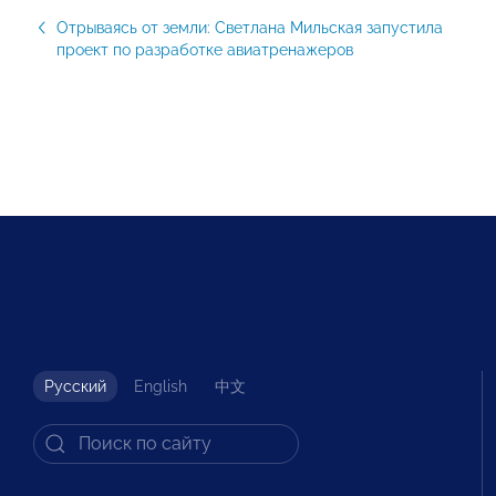
Отрываясь от земли: Светлана Мильская запустила
проект по разработке авиатренажеров
Русский
English
中文