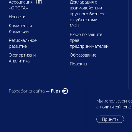
Ассоциация «НП
Декларация о
«ОПОРА»
взаимодействии
крупного бизнеса
Новости
с субъектами
Комитеты и
МСП
Комиссии
Бюро по защите
Региональное
прав
развитие
предпринимателей
Экспертиза и
Образование
Аналитика
Проекты
Разработка сайта —
Flips
Мы используем co
с
политикой конф
Принять