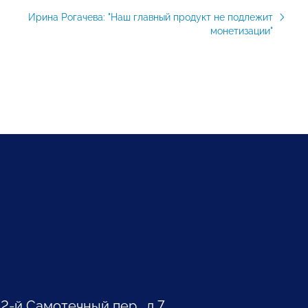
Ирина Рогачева: "Наш главный продукт не подлежит
монетизации"
 2-й Самотечный пер., д.7.