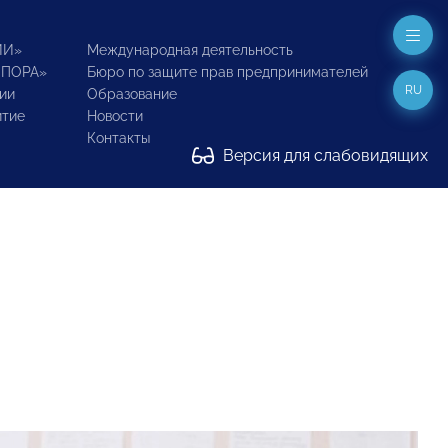
ИИ»
Международная деятельность
ОПОРА»
Бюро по защите прав предпринимателей
RU
ии
Образование
итие
Новости
Контакты
Версия для слабовидящих