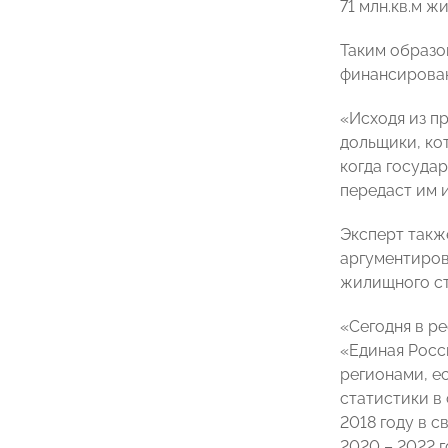
71 млн.кв.м жи
Таким образо
финансировани
«Исходя из п
дольщики, ко
когда госуда
передаст им 
Эксперт такж
аргументиро
жилищного ст
«
Сегодня в р
«Единая Росс
регионами, е
статистики в
2018 году в 
2020 – 2022 г