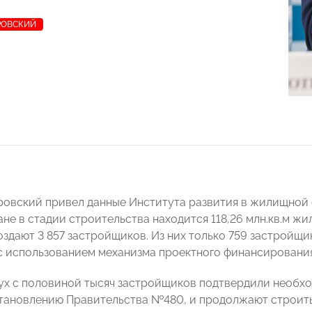
РОВСКИЙ
овский привел данные Института развития в жилищной
ане в стадии строительства находится 118,26 млн.кв.м жи
оздают 3 857 застройщиков. Из них только 759 застройщ
м с использованием механизма проектного финансирования
ух с половиной тысяч застройщиков подтвердили необх
тановлению Правительства №480, и продолжают строить