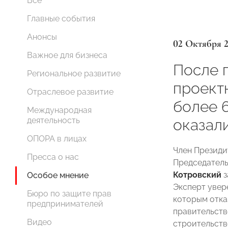
Все
Главные события
Анонсы
02 Октября 
Важное для бизнеса
После 
Региональное развитие
проект
Отраслевое развитие
более 
Международная
деятельность
оказали
ОПОРА в лицах
Член Презид
Пресса о нас
Председатель
Котровский
з
Особое мнение
Эксперт увер
Бюро по защите прав
которым отка
предпринимателей
правительств
Видео
строительств