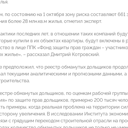
лья.
м, по состоянию на 1 октября зону риска составляют 66
я более 28 млн.кв.м жилья, отметил эксперт.
рактики последних лет, в отношении таких компаний буду
торые купили в их объектах квартиры, будут включены в 
рство в лице ППК «Фонд защиты прав граждан – участник
их жилье», – рассказал Дмитрий Котровский.
е предположил, что реестр обманутых дольщиков продол
вал
текущими аналитическими и прогнозными данными, а
роительства.
еестре обманутых дольщиков, по оценкам рабочей группы
ия» по защите прав дольщиков, примерно 200 тысяч чело
сть примеры, когда реальная проблема на территории си
 сторону увеличения. В исследовании Института эконом
связи с грядущим переходом строительной отрасли на про
одах количество обманутых дольщиков не только не умень