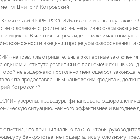
отметил Дмитрий Котровский.
 Комитета «ОПОРЫ РОССИИ» по строительству также обр
стве о долевом строительстве, негативно сказывающиес
тройщиков. В частности, речь идет о максимальном упр
без возможности введения процедуры оздоровления тако
И» направляла отрицательные экспертные заключения на
 о едином институте развития и о полномочиях ППК Фонд
торой не выдержало постоянно меняющегося законодате
тавок по предоставленным банковским кредитам, должна 
рий Котровский.
СИИ» уверены, процедуры финансового оздоровления д
омическую ситуацию, намного эффективнее и выгоднее для
е отметил, что принципиально важно, чтобы руководите
роцедуру банкротства, не подвергались уголовному пре