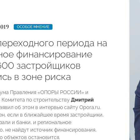
2019
ОСОБОЕ МНЕНИЕ
переходного периода на
ное финансирование
600 застройщиков
сь в зоне риска
иума Правления «ОПОРЫ РОССИИ» и
 Комитета по строительству
Дмитрий
аявил об этом в интервью сайту Opora.ru.
ен, если в ближайшее время застройщики,
зали и банки, и региональное
о, не найдут источник финансирования,
о объектов остановится.