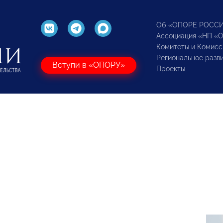
Об «ОПОРЕ РОСС
Ассоциация «НП «
Комитеты и Комисс
Региональное разв
Вступи в «ОПОРУ»
Проекты