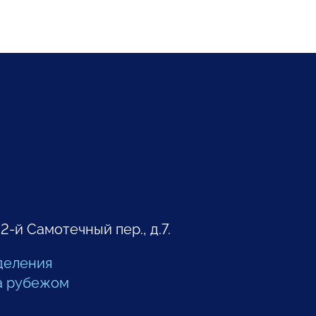
 2-й Самотечный пер., д.7.
деления
а рубежом