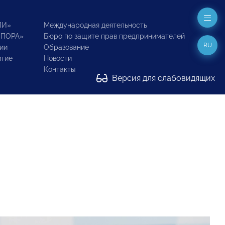
ИИ»
Международная деятельность
ОПОРА»
Бюро по защите прав предпринимателей
RU
ии
Образование
итие
Новости
Контакты
Версия для слабовидящих