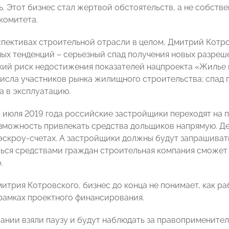
. Этот бизнес стал жертвой обстоятельств, а не собстве
комитета.
спективах строительной отрасли в целом, Дмитрий Котр
ых тенденций – серьезный спад получения новых разреше
кий риск недостижения показателей нацпроекта «Жилье и
исла участников рынка жилищного строительства; спад 
а в эксплуатацию.
1 июля 2019 года российские застройщики переходят на
зможность привлекать средства дольщиков напрямую. Де
эскроу-счетах. А застройщики должны будут запрашивать
ься средствами граждан строительная компания сможет то
.
трия Котровского, бизнес до конца не понимает, как раб
 рамках проектного финансирования.
ании взяли паузу и будут наблюдать за правоприменител