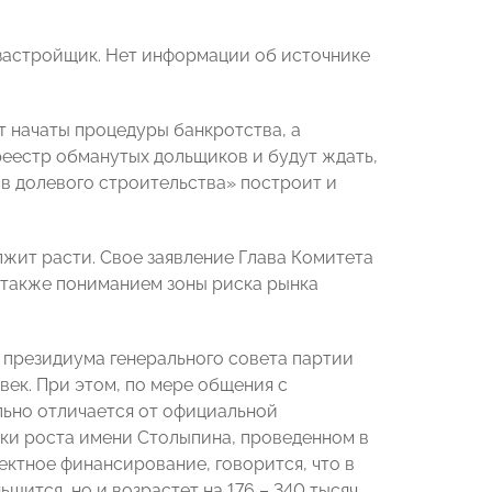
1 застройщик. Нет информации об источнике
т начаты процедуры банкротства, а
реестр обманутых дольщиков и будут ждать,
ов долевого строительства» построит и
жит расти. Свое заявление Глава Комитета
 также пониманием зоны риска рынка
 президиума генерального совета партии
век. При этом, по мере общения с
льно отличается от официальной
ики роста имени Столыпина, проведенном в
ектное финансирование, говорится, что в
шится, но и возрастет на 176 – 340 тысяч