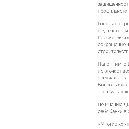
защищенность
профильного 
Говоря о пер
неутешительн
России; высо
сокращение ч
строительств
Напомним, с 
исключает во
специальных 
Воспользоват
эксплуатацию
По мнению Дми
себя банки в
«Многие комп