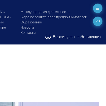
ИИ»
Международная деятельность
ОПОРА»
Бюро по защите прав предпринимателей
RU
ии
Образование
итие
Новости
Контакты
Версия для слабовидящих