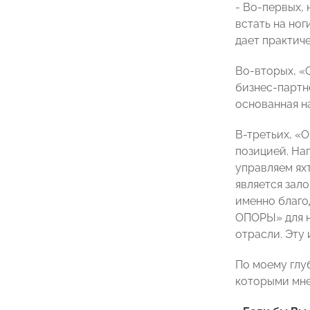
- Во-первых, 
встать на ног
дает практич
Во-вторых, «
бизнес-партн
основанная н
В-третьих, «
позицией. На
управляем ях
является зал
именно благо
ОПОРЫ» для н
отрасли. Эту 
По моему глу
которыми мне 