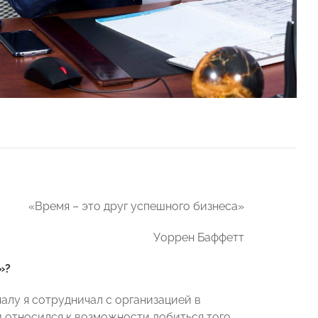
«Время – это друг успешного бизнеса»
Уоррен Баффетт
»?
лу я сотрудничал с организацией в
и относился к возможности добиться того,