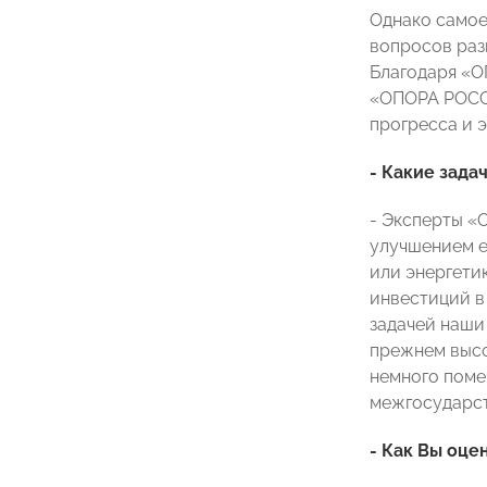
Однако самое 
вопросов раз
Благодаря «О
«ОПОРА РОССИ
прогресса и э
- Какие зад
- Эксперты «
улучшением е
или энергети
инвестиций в
задачей наши
прежнем высок
немного поме
межгосударст
- Как Вы оце