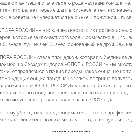
наша организация стала своего рода наставником для мал
и тем, кто делает первые шаги в бизнесе, а тем, кто наце
еские советы, как удержаться на рынке и приумножить св
ОПОРА РОССИИ» - это кладезь настоящих профессионалов
еров, которые заключают договора и совместно выигрыв
а бизнесе, лучше, чем бизнес, основанный на дружбе», к
ОПОРА РОССИИ» стала площадкой, которая объединила л
пример, на Съездах лидеров «ОПОРЫ РОССИИ» мы вместе
тами, отправляемся в пешие походы. Такое общение не то
огом будущих общих побед на нелегком поприще популяр
даря миссии «ОПОРЫ РОССИИ» у нашего Комитета родила
еформального общения представителей малого и среднег
идею мы успешно реализовали в начале 2017 года.
бокому убеждению, предприниматель – это не профессия,
посчастливилось познакомиться, - это, в первую очеред