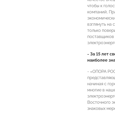
чтобы к голо
компаний, Пр
экономически
взглянуть на 
только повер
поставщиков 
электроэнерге
- За 15 лет 
наиболее зн
- «ОПОРА РОС
представляющ
начиная с го
многие в наш
электроэнерг
Восточного э
знаковых мер