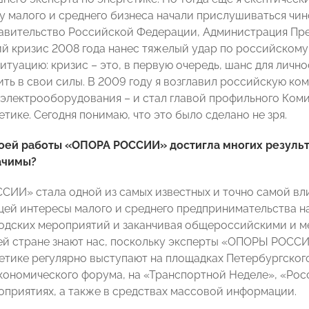
су малого и среднего бизнеса начали прислушиваться чи
авительство Российской Федерации, Администрация Пр
й кризис 2008 года нанес тяжелый удар по российскому 
ситуацию: кризис – это, в первую очередь, шанс для личн
ить в свои силы. В 2009 году я возглавил российскую ко
электрооборудования – и стал главой профильного Ко
тике. Сегодня понимаю, что это было сделано не зря.
своей работы «ОПОРА РОССИИ» достигла многих результ
ачимы?
СИИ» стала одной из самых известных и точно самой вл
ей интересы малого и среднего предпринимательства на
родских мероприятий и заканчивая общероссийскими и 
ей стране знают нас, поскольку эксперты «ОПОРЫ РОССИИ
етике регулярно выступают на площадках Петербургско
кономического форума, на «Транспортной Неделе», «Росс
оприятиях, а также в средствах массовой информации.