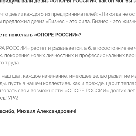
 придумывали девиз «ОПОРЫ РОССИИ», как он мог бы з
, что девиз каждого из предпринимателей: «Никогда не о
предложил девиз «Бизнес - это сила. Бизнес - это жизнь
жете пожелать «ОПОРЕ РОССИИ»?
РА РОССИИ» растет и развивается, а благосостояние ее
ах, покорения новых личностных и профессиональных вер
о труда.
 наш шаг, каждое начинание, имеющее целью развитие м
ы, пусть в нашем коллективе, как и прежде, царит тепл
изовать свои возможности. «ОПОРЕ РОССИИ» долгих лет 
ед! УРА!
асибо, Михаил Александрович!