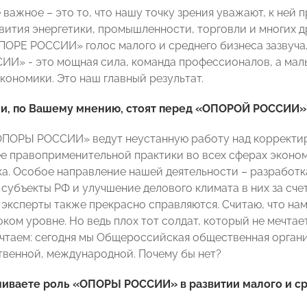
важное – это то, что нашу точку зрения уважают, к ней 
вития энергетики, промышленности, торговли и многих д
ПОРЕ РОССИИ» голос малого и среднего бизнеса зазвучал
И» - это мощная сила, команда профессионалов, а малы
кономики. Это наш главный результат.
ачи, по Вашему мнению, стоят перед «ОПОРОЙ РОССИИ»
ОПОРЫ РОССИИ» ведут неустанную работу над корректи
е правоприменительной практики во всех сферах эконом
ка. Особое направление нашей деятельности – разработ
 субъекты РФ и улучшение делового климата в них за сче
 эксперты также прекрасно справляются. Считаю, что на
ом уровне. Но ведь плох тот солдат, который не мечтает
чтаем: сегодня мы Общероссийская общественная организ
венной, международной. Почему бы нет?
ниваете роль «ОПОРЫ РОССИИ» в развитии малого и ср