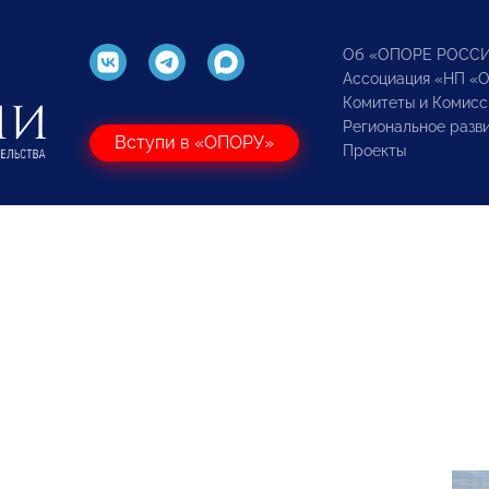
Об «ОПОРЕ РОСС
Ассоциация «НП «
Комитеты и Комисс
Региональное разв
Вступи в «ОПОРУ»
Проекты