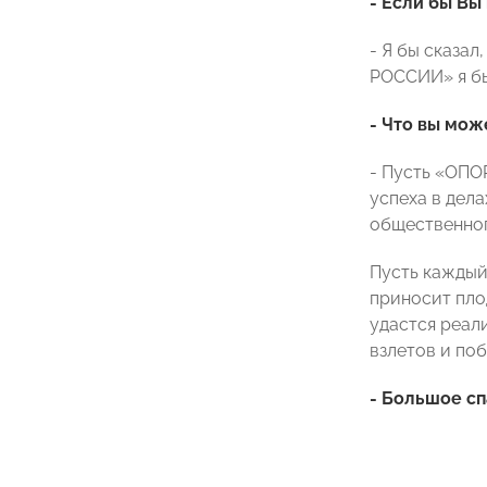
- Если бы Вы
- Я бы сказал
РОССИИ» я бы 
- Что вы мо
- Пусть «ОПО
успеха в дел
общественног
Пусть каждый
приносит плод
удастся реал
взлетов и поб
- Большое сп