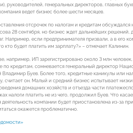
и), руководителей, генеральных директоров, главных бух
 компания ведет бизнес более шести месяцев.
ставления отсрочек по налогам и кредитам обсуждался 
сова 28 сентября, но бизнес ждет дальнейших решений, 
аг. Например, если предпринимателя призвали, а в его к
то кто будет платить им зарплату?» – отмечает Калинин.
ве, например, ИП зарегистрировано около 3 млн человек
е по кредитам, сомневается генеральный директор Наци
Владимир Буев. Более того, кредитные каникулы или нал
, считает он. Малый и средний бизнес испытывает низкий
оведения домашних хозяйств и отъезда части платежеспо
ах налоги платить не из чего, продолжил Буев. Что касае
 деятельность компании будет приостановлена из-за приз
итаться окажется проблематично.
едомости»