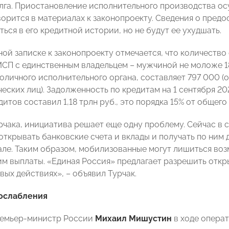
лга. Приостановление исполнительного производства ос
ворится в материалах к законопроекту. Сведения о пред
ься в его кредитной истории, но не будут ее ухудшать.
ной записке к законопроекту отмечается, что количеств
МСП с единственным владельцем – мужчиной не моложе 1
оличного исполнительного органа, составляет 797 000 (
ских лиц). Задолженность по кредитам на 1 сентября 202
итов составил 1,18 трлн руб., это порядка 15% от общег
рчака, инициатива решает еще одну проблему. Сейчас в 
открывать банковские счета и вклады и получать по ним 
але. Таким образом, мобилизованные могут лишиться во
м выплаты. «Единая Россия» предлагает разрешить откры
вых действиях», – объявил Турчак.
послабления
ремьер-министр России
Михаил Мишустин
в ходе опера