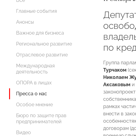
Все
Главные события
Депута
Анонсы
освобо
Важное для бизнеса
владел
Региональное развитие
по кре
Отраслевое развитие
Группа парла
Международная
Турчаком
(се
деятельность
Николаем Ж
ОПОРА в лицах
Аксаковым
и
законопроект
Пресса о нас
собственника
Особое мнение
рамках части
внести в зако
Бюро по защите прав
особенностях
предпринимателей
договорам (д
Видео
военную служ