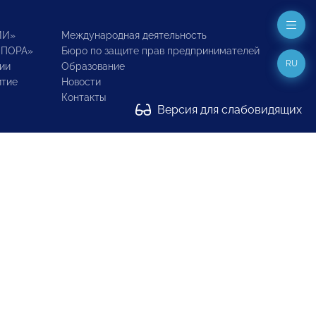
ИИ»
Международная деятельность
ОПОРА»
Бюро по защите прав предпринимателей
RU
ии
Образование
итие
Новости
Контакты
Версия для слабовидящих