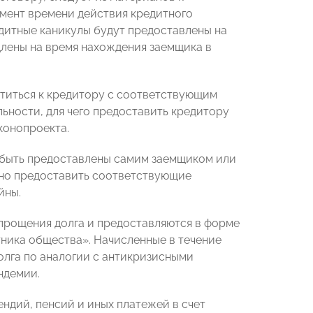
омент времени действия кредитного
редитные каникулы будут предоставлены на
длены на время нахождения заемщика в
титься к кредитору с соответствующим
ьности, для чего предоставить кредитору
конопроекта.
быть предоставлены самим заемщиком или
ано предоставить соответствующие
йны.
 прощения долга и предоставляются в форме
тника общества». Начисленные в течение
олга по аналогии с антикризисными
ндемии.
ндий, пенсий и иных платежей в счет