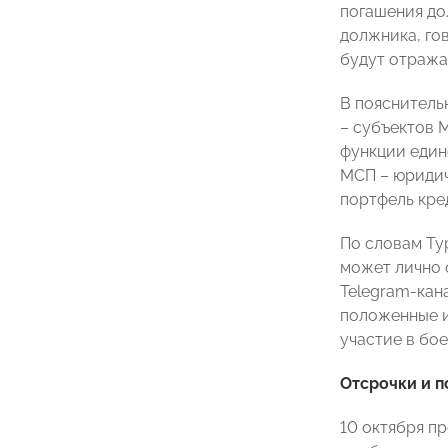
погашения до
должника, го
будут отражат
В пояснитель
– субъектов 
функции един
МСП – юридиче
портфель кред
По словам Ту
может лично 
Telegram-кан
положенные и
участие в бое
Отсрочки и 
10 октября п