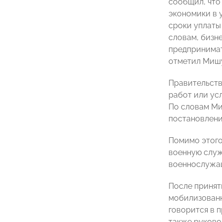
сообщил, что
экономики в 
сроки уплаты
словам, бизн
предпринимат
отметил Миш
Правительств
работ или ус
По словам Ми
постановление
Помимо этого
военную служ
военнослужащ
После принят
мобилизованн
говорится в 
также руково