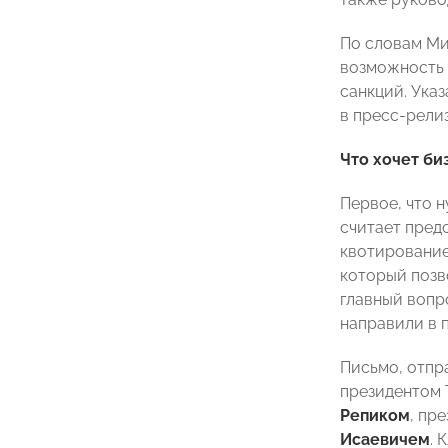
По словам Ми
возможность 
санкций. Ука
в пресс-рели
Что хочет би
Первое, что 
считает пре
квотирование
который позв
главный вопр
направили в п
Письмо, отпр
президентом
Репиком
, пр
Исаевичем
. 