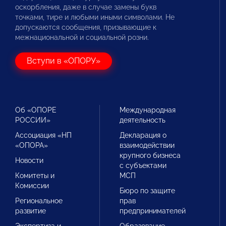
оскорбления, даже в случае замены букв
точками, тире и любыми иными символами. Не
допускаются сообщения, призывающие к
межнациональной и социальной розни.
Вступи в «ОПОРУ»
Об «ОПОРЕ
Международная
РОССИИ»
деятельность
Ассоциация «НП
Декларация о
«ОПОРА»
взаимодействии
крупного бизнеса
Новости
с субъектами
Комитеты и
МСП
Комиссии
Бюро по защите
Региональное
прав
развитие
предпринимателей