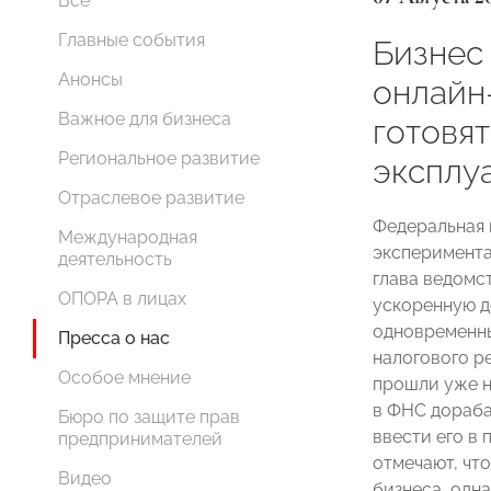
Все
Главные события
Бизнес 
Анонсы
онлайн
Важное для бизнеса
готовя
Региональное развитие
эксплу
Отраслевое развитие
Федеральная 
Международная
эксперимента
деятельность
глава ведомст
ОПОРА в лицах
ускоренную д
одновременны
Пресса о нас
налогового р
Особое мнение
прошли уже н
в ФНС дораба
Бюро по защите прав
ввести его в
предпринимателей
отмечают, чт
Видео
бизнеса, одн