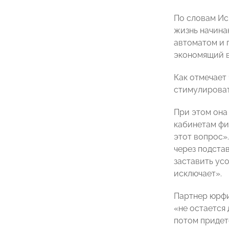
По словам И
жизнь начина
автоматом и 
экономящий в
Как отмечает
стимулироват
При этом она
кабинетам фи
этот вопрос»
через подста
заставить ус
исключает».
Партнер юрф
«не остается 
потом придет