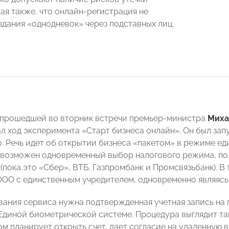
ая также, что онлайн-регистрация не
здания «однодневок» через подставных лиц.
 прошедшей во вторник встречи премьер-министра
Миха
л ход эксперимента «Старт бизнеса онлайн». Он был запу
о. Речь идет об открытии бизнеса «пакетом» в режиме е
 возможен одновременный выбор налогового режима, по
е (пока это «Сбер», ВТБ, Газпромбанк и Промсвязьбанк).
ООО с единственным учредителем, одновременно являясь
вания сервиса нужна подтвержденная учетная запись на 
Единой биометрической системе. Процедура выглядит так
ом планирует открыть счет, дает согласие на удаленную 