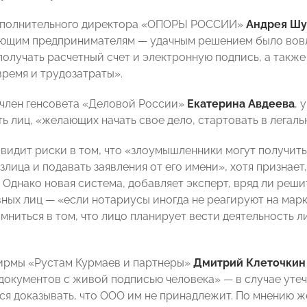
сполнительного директора «ОПОРЫ РОССИИ»
Андрея Шу
ющим предпринимателям — удачным решением было вовл
получать расчетный счет и электронную подпись, а так
ремя и трудозатраты».
 член генсовета «Деловой России»
Екатерина Авдеева
, 
ь лиц, «желающих начать свое дело, стартовать в легаль
 видит риски в том, что «злоумышленники могут получить
злица и подавать заявления от его имени», хотя признае
. Однако новая система, добавляет эксперт, вряд ли ре
вных лиц — «если нотариусы иногда не реагируют на ма
омниться в том, что лицо планирует вести деятельность 
ирмы «Рустам Курмаев и партнеры»
Дмитрий Клеточкин
документов с живой подписью человека» — в случае утеч
ся доказывать, что ООО им не принадлежит. По мнению ж