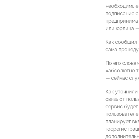
необходимые 
подписание с
предпринимат
или юрлица —
Как сообщил 
сама процедур
По его словам
«абсолютно т
— сейчас слу
Как уточнили
связь от пол
сервис будет
пользователе
планирует вк
госрегистрац
дополнительн