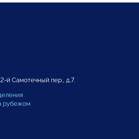
 2-й Самотечный пер., д.7.
деления
а рубежом