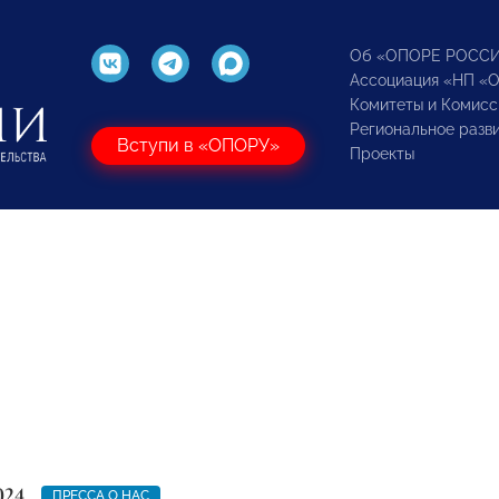
Об «ОПОРЕ РОСС
Ассоциация «НП «
Комитеты и Комисс
Региональное разв
Вступи в «ОПОРУ»
Проекты
024
ПРЕССА О НАС