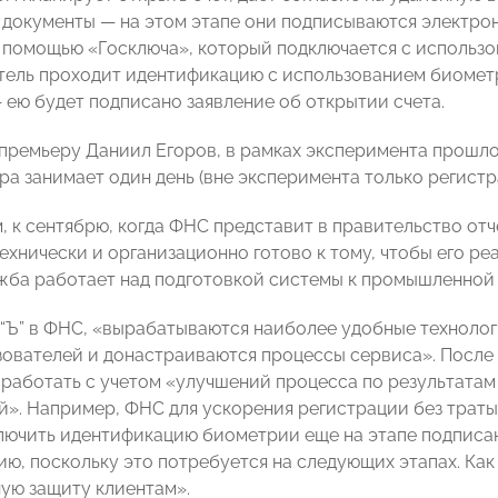
документы — на этом этапе они подписываются электро
 помощью «Госключа», который подключается с использо
ель проходит идентификацию с использованием биометр
 ею будет подписано заявление об открытии счета.
премьеру Даниил Егоров, в рамках эксперимента прошло
а занимает один день (вне эксперимента только регистра
, к сентябрю, когда ФНС представит в правительство от
ехнически и организационно готово к тому, чтобы его 
жба работает над подготовкой системы к промышленной 
 “Ъ” в ФНС, «вырабатываются наиболее удобные техноло
ьзователей и донастраиваются процессы сервиса». Посл
 работать с учетом «улучшений процесса по результатам
й». Например, ФНС для ускорения регистрации без трат
лючить идентификацию биометрии еще на этапе подписан
ию, поскольку это потребуется на следующих этапах. Как
ую защиту клиентам».