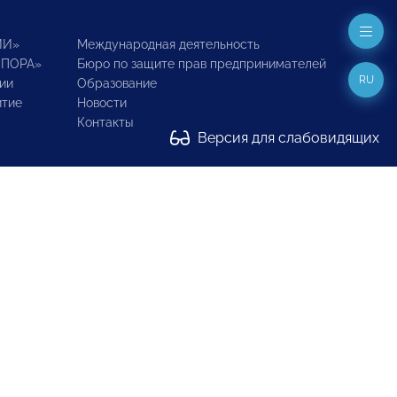
ИИ»
Международная деятельность
ОПОРА»
Бюро по защите прав предпринимателей
RU
ии
Образование
итие
Новости
Контакты
Версия для слабовидящих