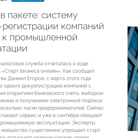
в пакете: систему
-регистрации компаний
т к промышленной
атации
налоговая служба отчиталась о ходе
 «Старт бизнеса онлайн». Как сообщил
ва Даниил Егоров, с марта этого года
о одного дня регистрацию компаний с
м открытием банковского счета, выбором
ежима и получением электронной подписи
есколько тысяч предпринимателей. Сейчас
тывают сервис и уже в сентябре обещают
 промышленную эксплуатацию. Эксперты
о новшество существенно упрощает старт
ако допускают наличие рисков утечки