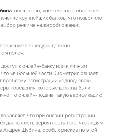
бина
, новшество, «несомненно, облегчает
ечение крупнейших банков, что позволило
же выбор режима налогообложения,
упрощение процедуры должно
ном поле».
 доступ к онлайн-банку или к личным
т, что «в большей части биометрия решает
шит проблему регистрации «однодневок»
ркеры поведения, которые должны были
лично, то онлайн-подача такую верификацию
добавляет, что при онлайн-регистрации
ек данных есть вероятность того, что людям
е Андрея Шубина, особых рисков по этой