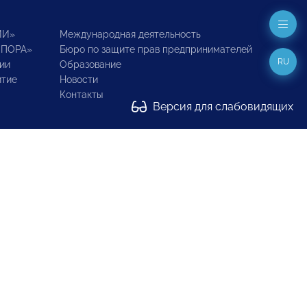
ИИ»
Международная деятельность
ОПОРА»
Бюро по защите прав предпринимателей
RU
ии
Образование
итие
Новости
Контакты
Версия для слабовидящих