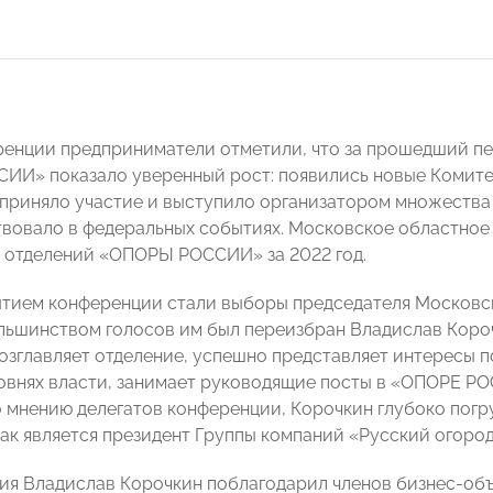
ренции предприниматели отметили, что за прошедший п
И» показало уверенный рост: появились новые Комитет
приняло участие и выступило организатором множества 
твовало в федеральных событиях. Московское областное
 отделений «ОПОРЫ РОССИИ» за 2022 год.
тием конференции стали выборы председателя Московс
ьшинством голосов им был переизбран Владислав Короч
возглавляет отделение, успешно представляет интересы
овнях власти, занимает руководящие посты в «ОПОРЕ Р
о мнению делегатов конференции, Корочкин глубоко пог
как является президент Группы компаний «Русский огород
ия Владислав Корочкин поблагодарил членов бизнес-объ