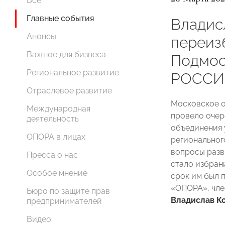
Все
Главные события
Владис
Анонсы
переиз
Важное для бизнеса
Подмо
Региональное развитие
РОССИ
Отраслевое развитие
Московское 
Международная
провело очер
деятельность
объединения 
ОПОРА в лицах
региональног
вопросы разв
Пресса о нас
стало избран
Особое мнение
срок им был 
«ОПОРА», чле
Бюро по защите прав
Владислав К
предпринимателей
Видео