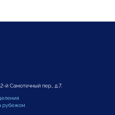
 2-й Самотечный пер., д.7.
деления
а рубежом