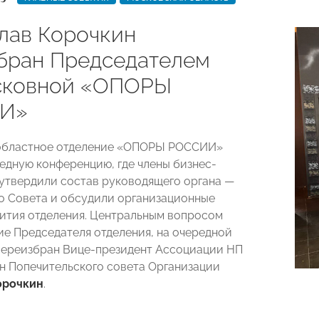
лав Корочкин
бран Председателем
сковной «ОПОРЫ
И»
областное отделение «ОПОРЫ РОССИИ»
едную конференцию, где члены бизнес-
утвердили состав руководящего органа —
о Совета и обсудили организационные
ития отделения. Центральным вопросом
ие Председателя отделения, на очередной
переизбран Вице-президент Ассоциации НП
н Попечительского совета Организации
орочкин
.