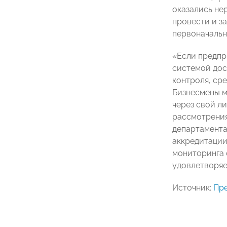
оказались не
провести и з
первоначальн
«Если предпр
системой дос
контроля, ср
Бизнесмены м
через свой л
рассмотрения
департамента
аккредитаци
мониторинга 
удовлетворяе
Источник:
Пр