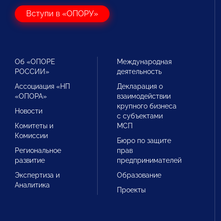
Вступи в «ОПОРУ»
Об «ОПОРЕ
Международная
РОССИИ»
деятельность
Ассоциация «НП
Декларация о
«ОПОРА»
взаимодействии
крупного бизнеса
Новости
с субъектами
Комитеты и
МСП
Комиссии
Бюро по защите
Региональное
прав
развитие
предпринимателей
Экспертиза и
Образование
Аналитика
Проекты