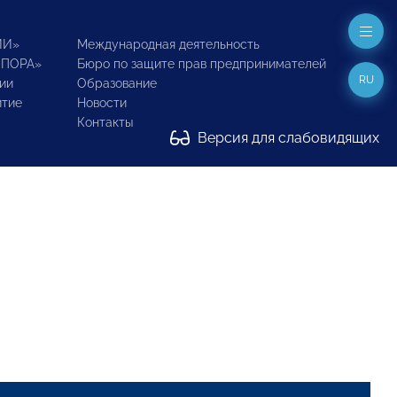
ИИ»
Международная деятельность
ОПОРА»
Бюро по защите прав предпринимателей
RU
ии
Образование
итие
Новости
Контакты
Версия для слабовидящих