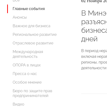
02 Ноября 2
Все
Главные события
В Минэ
Анонсы
разъяс
Важное для бизнеса
бизнес
Региональное развитие
дней
Отраслевое развитие
В период нера
Международная
включая нера
деятельность
регионы, про
ОПОРА в лицах
деятельности
Пресса о нас
Особое мнение
Бюро по защите прав
предпринимателей
Видео