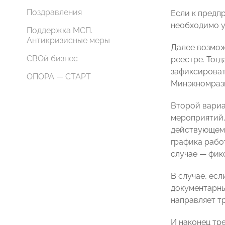
Поздравления
Если к предп
необходимо у
Поддержка МСП.
Антикризисные меры
Далее возмож
СВОй бизнес
реестре. Тог
зафиксироват
ОПОРА — СТАРТ
Минэкномразв
Второй вариа
мероприятий,
действующему 
графика рабо
случае — фик
В случае, есл
документарны
направляет т
И наконец тр