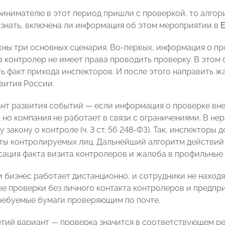
ринимателю в этот период пришли с проверкой, то алгор
знать, включена ли информация об этом мероприятии в
ны три основных сценария. Во-первых, информация о про
да контролер не имеет права проводить проверку. В это
ь факт прихода инспекторов. И после этого направить ж
ития России.
нт развития событий — если информация о проверке вне
 но компания не работает в связи с ограничениями. В не
закону о контроле (ч. 3 ст. 56 248-ФЗ). Так, инспектор
ты контролируемых лиц. Дальнейший алгоритм действий 
сация факта визита контролеров и жалоба в профильные
и бизнес работает дистанционно, и сотрудники не наход
е проверки без личного контакта контролеров и предпр
ребуемые бумаги проверяющим по почте.
етий вариант — проверка значится в соответствующем ре