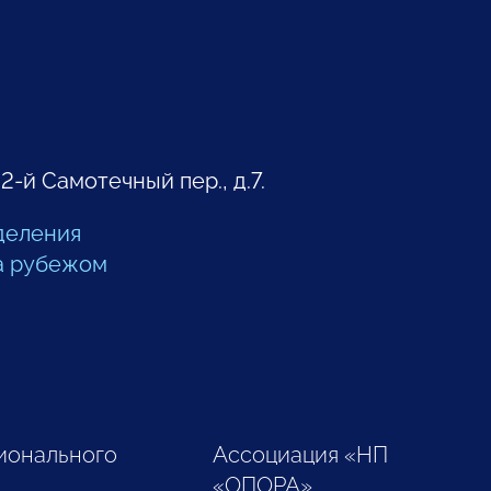
 2-й Самотечный пер., д.7.
деления
а рубежом
ионального
Ассоциация «НП
«ОПОРА»