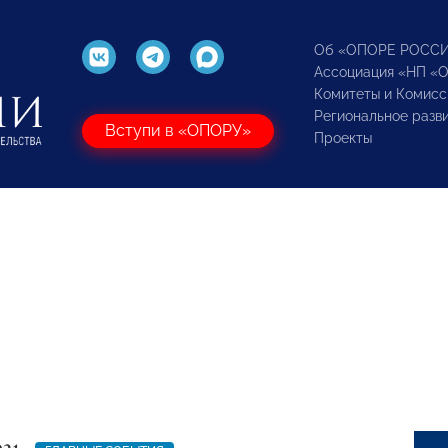
Об «ОПОРЕ РОСС
Ассоциация «НП «
Комитеты и Комисс
Региональное разв
Вступи в «ОПОРУ»
Проекты