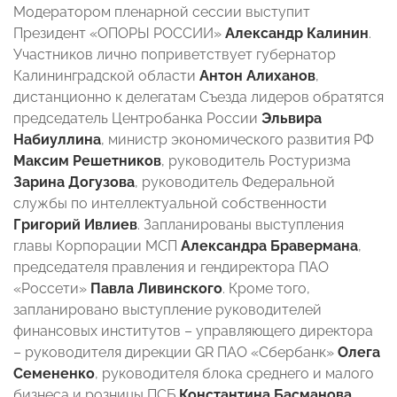
Модератором пленарной сессии выступит
Президент «ОПОРЫ РОССИИ»
Александр Калинин
.
Участников лично поприветствует губернатор
Калининградской области
Антон Алиханов
,
дистанционно к делегатам Съезда лидеров обратятся
председатель Центробанка России
Эльвира
Набиуллина
, министр экономического развития РФ
Максим Решетников
, руководитель Ростуризма
Зарина Догузова
, руководитель Федеральной
службы по интеллектуальной собственности
Григорий Ивлиев
. Запланированы выступления
главы Корпорации МСП
Александра Бравермана
,
председателя правления и гендиректора ПАО
«Россети»
Павла Ливинского
. Кроме того,
запланировано выступление руководителей
финансовых институтов – управляющего директора
– руководителя дирекции GR ПАО «Сбербанк»
Олега
Семененко
, руководителя блока среднего и малого
бизнеса и розницы ПСБ
Константина Басманова
,