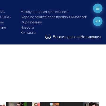
ИИ»
Международная деятельность
ОПОРА»
Бюро по защите прав предпринимателей
RU
ии
Образование
итие
Новости
Контакты
Версия для слабовидящих