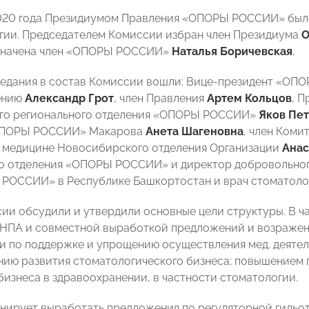
020 года Президиумом Правления «ОПОРЫ РОССИИ» был
гии. Председателем Комиссии избран член Президиума
О
значена член «ОПОРЫ РОССИИ»
Наталья Боричевская
.
седания в состав Комиссии вошли: Вице-президент «ОП
ению
Александр Грот
, член Правления
Артем Кольцов
, 
ого регионального отделения «ОПОРЫ РОССИИ»
Яков Пе
ОПОРЫ РОССИИ» Макарова
Анета Шагеновна
, член Коми
 медицине Новосибирского отделения Организации
Анас
го отделения «ОПОРЫ РОССИИ» и директор добровольно
РОССИИ» в Республике Башкортостан и врач стоматол
ии обсудили и утвердили основные цели структуры. В ча
НПА и совместной выработкой предложений и возражен
 по поддержке и упрощению осуществления мед. деятел
ию развития стоматологического бизнеса; повышением 
бизнеса в здравоохранении, в частности стоматологии.
нирует выработать предложения по регуляторной гильо