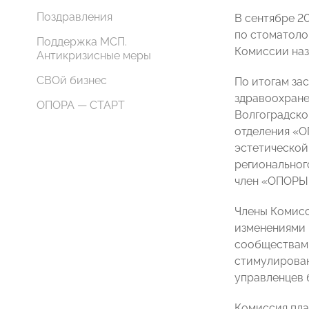
Поздравления
В сентябре 2
по стоматоло
Поддержка МСП.
Комиссии на
Антикризисные меры
СВОй бизнес
По итогам за
здравоохран
ОПОРА — СТАРТ
Волгоградск
отделения «
эстетической
регионально
член «ОПОРЫ 
Члены Комисс
изменениями 
сообществами
стимулирован
управленцев 
Комиссия пла