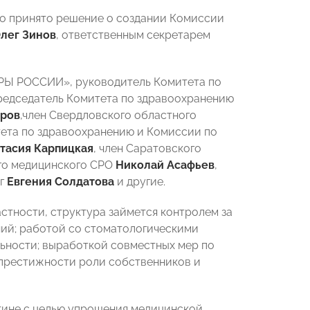
о принято решение о создании Комиссии
лег Зинов
, ответственным секретарем
ОРЫ РОССИИ», руководитель Комитета по
Председатель Комитета по здравоохранению
тров
,член Свердловского областного
тета по здравоохранению и Комиссии по
тасия Карпицкая
, член Саратовского
го медицинского СРО
Николай Асафьев
,
ог
Евгения Солдатова
и другие.
стности, структура займется контролем за
ий; работой со стоматологическими
ьности; выработкой совместных мер по
престижности роли собственников и
тине с целью упрощения медицинской