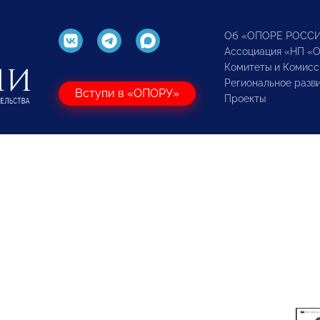
Об «ОПОРЕ РОСС
Ассоциация «НП «
Комитеты и Комисс
Региональное разв
Вступи в «ОПОРУ»
Проекты