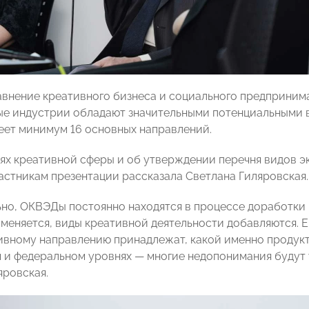
внение креативного бизнеса и социального предпринима
ые индустрии обладают значительными потенциальными 
еет минимум 16 основных направлений.
ях креативной сферы и об утверждении перечня видов э
астникам презентации рассказала Светлана Гиляровская.
но, ОКВЭДы постоянно находятся в процессе доработки
н меняется, виды креативной деятельности добавляются. 
ивному направлению принадлежат, какой именно продукт
 и федеральном уровнях — многие недопонимания будут 
яровская.