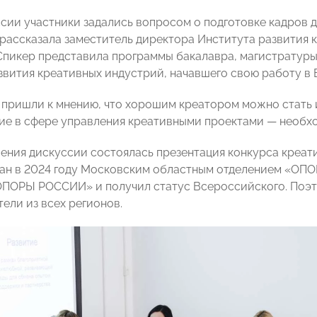
ссии участники задались вопросом о подготовке кадров 
рассказала заместитель директора Института развития
 Спикер представила программы бакалавра, магистратуры
звития креативных индустрий, начавшего свою работу в 
 пришли к мнению, что хорошим креатором можно стать и
ие в сфере управления креативными проектами — необхо
ения дискуссии состоялась презентация конкурса креат
ан в 2024 году Московским областным отделением «ОПО
ПОРЫ РОССИИ» и получил статус Всероссийского. Поэто
ели из всех регионов.