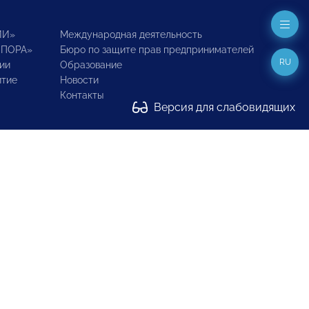
ИИ»
Международная деятельность
ОПОРА»
Бюро по защите прав предпринимателей
RU
ии
Образование
итие
Новости
Контакты
Версия для слабовидящих