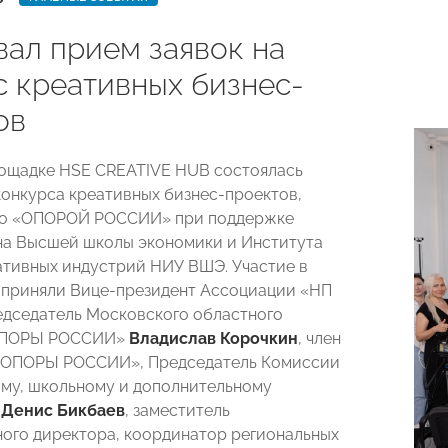
вал прием заявок на
с креативных бизнес-
ов
лощадке HSE CREATIVE HUB состоялась
конкурса креативных бизнес-проектов,
го «ОПОРОЙ РОССИИ» при поддержке
а Высшей школы экономики и Института
ативных индустрий НИУ ВШЭ. Участие в
приняли Вице-президент Ассоциации «НП
дседатель Московского областного
«ОПОРЫ РОССИИ»
Владислав Корочкин
, член
«ОПОРЫ РОССИИ», Председатель Комиссии
му, школьному и дополнительному
ю
Денис Бикбаев
, заместитель
ого директора, координатор региональных