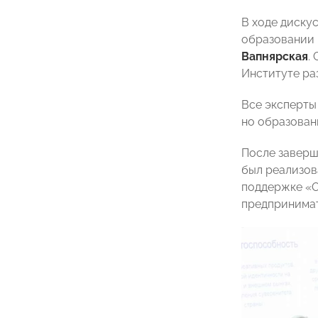
В ходе диску
образовании 
Вапнярская
.
Институте ра
Все эксперты
но образован
После заверш
был реализов
поддержке «О
предпринимат