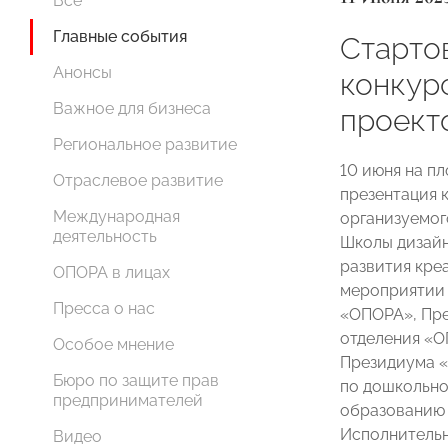
Все
Главные события
Старто
Анонсы
конкур
Важное для бизнеса
проект
Региональное развитие
10 июня на п
Отраслевое развитие
презентация 
Международная
организуемо
деятельность
Школы дизайн
развития кре
ОПОРА в лицах
мероприятии 
Пресса о нас
«ОПОРА», Пре
отделения 
Особое мнение
Президиума 
Бюро по защите прав
по дошкольно
предпринимателей
образовани
Исполнительн
Видео