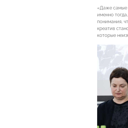
«Даже самые 
именно тогда
понимания, ч
креатив стан
которые неиз