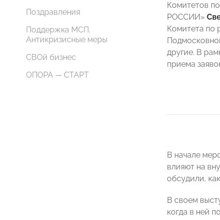
Комитетов п
Поздравления
РОССИИ»
Св
Комитета по 
Поддержка МСП.
Антикризисные меры
Подмосковн
другие. В рам
СВОй бизнес
приема заявок
ОПОРА — СТАРТ
В начале мер
влияют на вн
обсудили, ка
В своем выст
когда в ней п