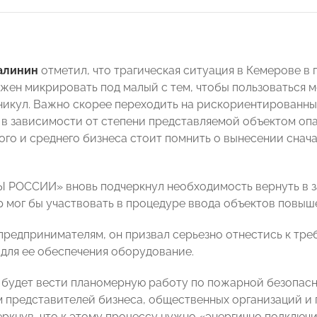
алинин
отметил, что трагическая ситуация в Кемерове в 
лжен микрировать под малый с тем, чтобы пользоваться 
никул. Важно скорее переходить на рискориентированны
 в зависимости от степени представляемой объектом оп
ого и среднего бизнеса стоит помнить о вынесении снач
 РОССИИ» вновь подчеркнул необходимость вернуть в з
 мог бы участвовать в процедуре ввода объектов повыше
предпринимателям, он призвал серьезно отнестись к тр
для ее обеспечения оборудование.
будет вести планомерную работу по пожарной безопасн
 представителей бизнеса, общественных организаций и 
черкнув, что к этому процессу нужно «энергично подклю