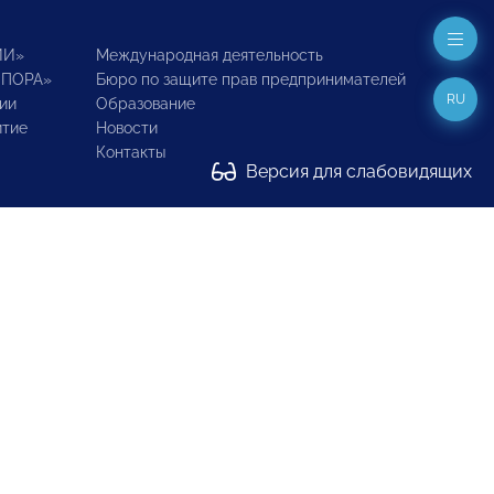
ИИ»
Международная деятельность
ОПОРА»
Бюро по защите прав предпринимателей
RU
ии
Образование
итие
Новости
Контакты
Версия для слабовидящих