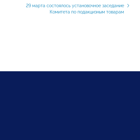
29 марта состоялось установочное заседание
Комитета по подакцизным товарам