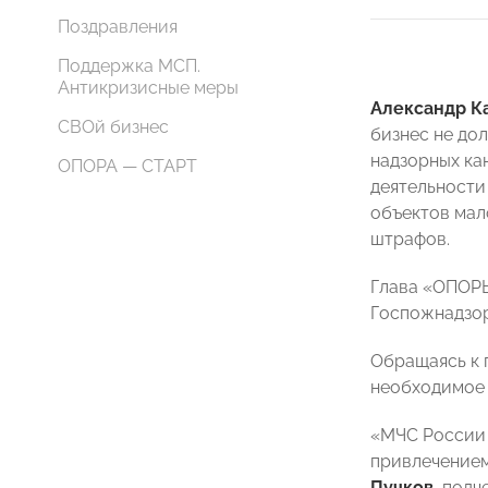
Поздравления
Поддержка МСП.
Антикризисные меры
Александр К
СВОй бизнес
бизнес не до
надзорных ка
ОПОРА — СТАРТ
деятельности
объектов мал
штрафов.
Глава «ОПОРЫ
Госпожнадзор
Обращаясь к 
необходимое 
«МЧС России 
привлечением
Пучков
, под