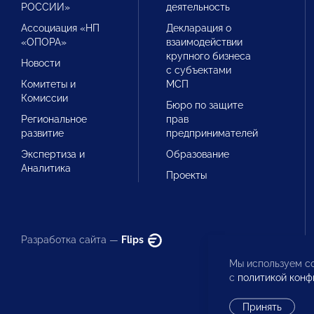
РОССИИ»
деятельность
Ассоциация «НП
Декларация о
«ОПОРА»
взаимодействии
крупного бизнеса
Новости
с субъектами
Комитеты и
МСП
Комиссии
Бюро по защите
Региональное
прав
развитие
предпринимателей
Экспертиза и
Образование
Аналитика
Проекты
Разработка сайта —
Flips
Мы используем co
с
политикой конф
Принять