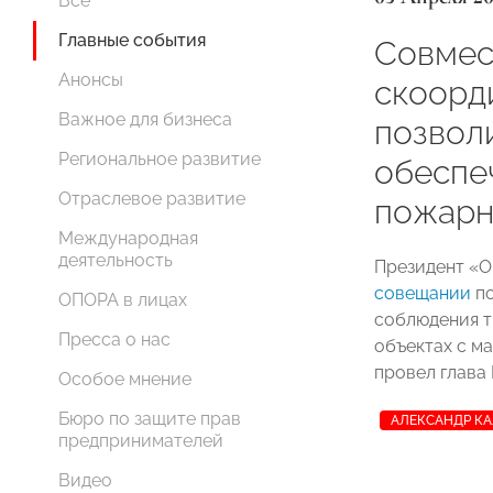
Все
Главные события
Совмес
Анонсы
скоорд
Важное для бизнеса
позвол
Региональное развитие
обеспе
Отраслевое развитие
пожарн
Международная
деятельность
Президент «
совещании
по
ОПОРА в лицах
соблюдения т
Пресса о нас
объектах с м
провел глава
Особое мнение
Бюро по защите прав
АЛЕКСАНДР К
предпринимателей
Видео