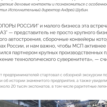
крепкие деловые контакты и познакомиться с особенн
етил Исполнительный директор Андрей Шубин.
ОПОРЫ РОССИИ” и малого бизнеса эта встреча
АЗ” — представитель не просто крупного бизн
ого автостроения, сборочные конвейеры кот
ах России, и нам важно, чтобы МСП активнее 
ился партнером крупных производственных пл
ение технологического суверенитета», — сч
т предпринимателей стартовал с обзорной экскурсии по
ли об истории знаменитого предприятия, а также увидел
около 20 тысяч экспонатов, в том числе раритетные лег