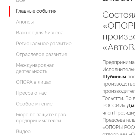
Все
Главные события
Состоя
Анонсы
«ОПОР
Важное для бизнеса
произв
Региональное развитие
«АвтоВ
Отраслевое развитие
Предпринима
Международная
Исполнитель
деятельность
Шубиным
пос
ОПОРА в лицах
производств
производител
Пресса о нас
Тольятти. Во
Особое мнение
РОССИИ»
Дм
член Презид
Бюро по защите прав
Председатель
предпринимателей
«ОПОРЫ РО
Видео
отделений «