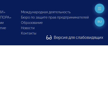
ИИ»
Международная деятельность
ОПОРА»
Бюро по защите прав предпринимателей
RU
ии
Образование
итие
Новости
Контакты
Версия для слабовидящих