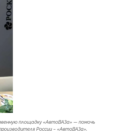
твенную площадку «АвтоВАЗа» — помочь
производителя России –
«
АвтоВАЗа
»,