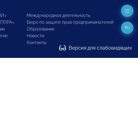
ИИ»
Международная деятельность
ОПОРА»
Бюро по защите прав предпринимателей
RU
ии
Образование
итие
Новости
Контакты
Версия для слабовидящих