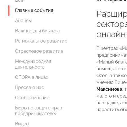
Все
Главные события
Расшир
Анонсы
сектор
Важное для бизнеса
онлайн
Региональное развитие
В центрах «М
Отраслевое развитие
предпринимат
Международная
«Малый бизне
деятельность
помощь экспе
Ozon, а такж
ОПОРА в лицах
мнению Вице
Пресса о нас
Максимова
, 
малого и сре
Особое мнение
площадке, а 
Бюро по защите прав
нарастить об
предпринимателей
Видео