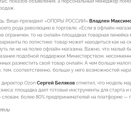
тыс. показов объявления, а персональный менеджер пом
родаж.
едь, Вице-президент «ОПОРЫ РОССИИ»
Владлен Максим
оего рода революцию в торговле. «Если в офлайн-магаз
ов ограничен, то на онлайн-площадках товарная линейка 
варианты по логистике: товар может находиться как на ск
чуть ли не на полке офлайн-магазина. Важно, что малый 
казание подобной поддержки Министерством, несомненн
нных разместить свой товар онлайн. А чем больше малог
, тем, соответственно, больше у него возможностей нара
 директор Ozon
Сергей Беляков
отметил, что модель ма
изнеса: площадка дает готовые инструменты для старта 
го словам, более 80% предпринимателей на платформе — 
rm.ru