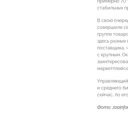
примерно 70 
стабильных п
В свою очер
совершили св
группе товар
здесь разные 
поставщика, 
с крупным. О
заинтересова
маркетплейсе
Управляющий
и среднего б
сейчас, по е
Фото: zooinfo