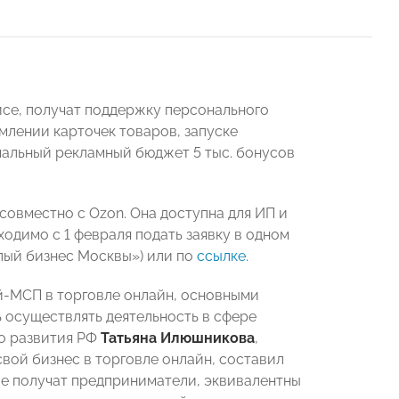
йсе, получат поддержку персонального
млении карточек товаров, запуске
чальный рекламный бюджет 5 тыс. бонусов
овместно с Ozon. Она доступна для ИП и
ходимо с 1 февраля подать заявку в одном
лый бизнес Москвы») или по
ссылке
.
й-МСП в торговле онлайн, основными
 осуществлять деятельность в сфере
о развития РФ
Татьяна Илюшникова
,
вой бизнес в торговле онлайн, составил
рые получат предприниматели, эквивалентны