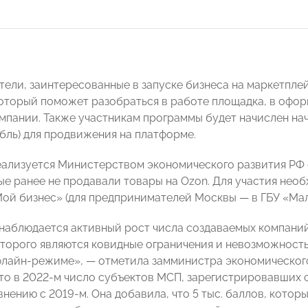
ели, заинтересованные в запуске бизнеса на маркетпле
оторый поможет разобраться в работе площадка, в офор
мпании. Также участникам программы будет начислен на
рубль) для продвижения на платформе.
ализуется Министерством экономического развития РФ с
ые ранее не продавали товары на Ozon. Для участия необ
Мой бизнес» (для предпринимателей Москвы — в ГБУ «Ма
 наблюдается активный рост числа создаваемых компани
торого являются ковидные ограничения и невозможность
флайн-режиме», — отметила замминистра экономическог
что в 2022-м число субъектов МСП, зарегистрировавших с
внению с 2019-м. Она добавила, что 5 тыс. баллов, кото