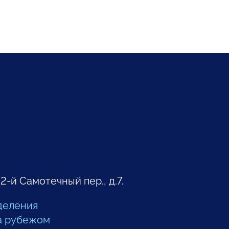
 2-й Самотечный пер., д.7.
деления
а рубежом