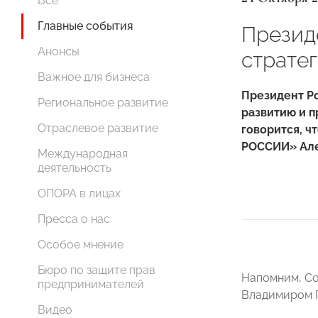
Все
Главные события
Презид
Анонсы
страте
Важное для бизнеса
Президент Ро
Региональное развитие
развитию и п
Отраслевое развитие
говорится, ч
РОССИИ» Але
Международная
деятельность
ОПОРА в лицах
Пресса о нас
Особое мнение
Бюро по защите прав
Напомним, Со
предпринимателей
Владимиром П
Видео