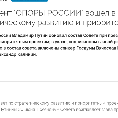
ент "ОПОРЫ РОССИИ" вошел в 
гическому развитию и приорит
ссии Владимир Путин обновил состав Совета при през
риоритетным проектам; в указе, подписанном главой р
то в состав совета включены спикер Госдумы Вячесла
ксандр Калинин.
вет по стратегическому развитию и приоритетным прое
утиным 30 июня. Президиум Совета возглавляет глава п