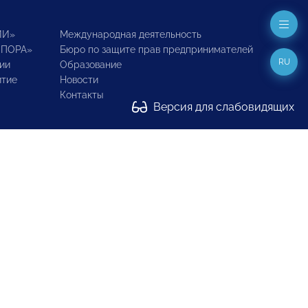
ИИ»
Международная деятельность
ОПОРА»
Бюро по защите прав предпринимателей
RU
ии
Образование
итие
Новости
Контакты
Версия для слабовидящих