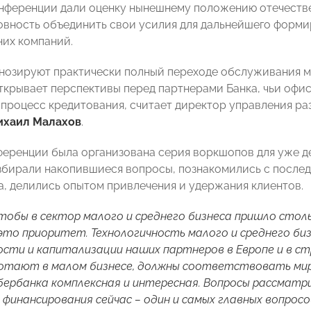
нференции дали оценку нынешнему положению отечестве
овность объединить свои усилия для дальнейшего форми
них компаний.
нозируют практически полный переходе обслуживания м
открывает перспективы перед партнерами Банка, чьи офис
 процесс кредитования, считает директор управления р
ихаил Малахов
.
ференции была организована серия воркшопов для уже д
збирали накопившиеся вопросы, познакомились с после
а, делились опытом привлечения и удержания клиентов.
тобы в сектор малого и среднего бизнеса пришло стольк
то приоритет. Технологичность малого и среднего би
сти и капитализации наших партнеров в Европе и в ст
отают в малом бизнесе, должны соответствовать ми
ербанка комплексная и интересная. Вопросы рассматри
финансирования сейчас – один и самых главных вопросо