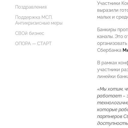
Участники Ко
Поздравления
выразили гот
малых и сред
Поддержка МСП.
Антикризисные меры
Банкиры прог
СВОй бизнес
каналы. Это 
организовать
ОПОРА — СТАРТ
Сбербанка
М
В рамках кон
участники ра
линейки банк
«Мы хотим, ч
работает – э
технологично
которые раб
партнеров Сб
доступность 