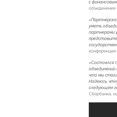
с финансовым
объединения
«Партнерская
уметь объеди
партнерами у
представител
государстве
конференции 
«Состоялся п
объединений 
что мы стали
Надеюсь, что
следующем год
Сбербанка, н