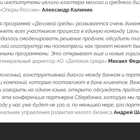
и институтами целого кластера малого и среднего биз
 «Опоры России»
Александр Калинин
.
 программа «Деловой среды» развивается очень динам
нять всех участников процесса в единую команду. Цель
далось смоделировать решение проблем, обсудить пла
ей госструктур мы посмотрели, как проект может быт
нными программами. Это открывает еще и новые гориз
генеральный директор АО «Деловая среда»
Михаил Фед
олезный, конструктивный диалог между банком и парт
и компаний, которые поставляют в банк клиентов. Ва
 говорить на одном языке, открыто обсуждать проблем
 эта конференция партнеров Сбербанка, которую мы пр
у у нас уже будет не 100, а, по меньшей мере, 500 парт
ачальник управления развития малого бизнеса
Андрей Ш