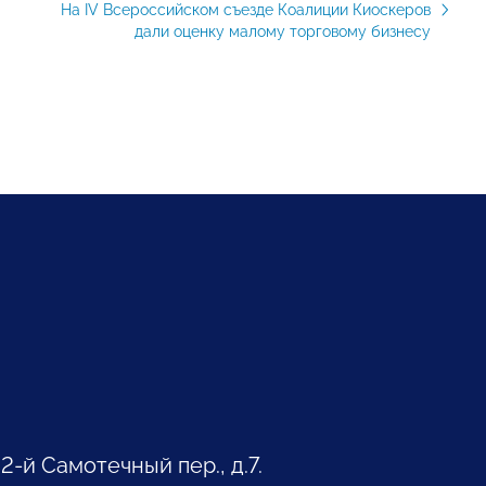
На IV Всероссийском съезде Коалиции Киоскеров
дали оценку малому торговому бизнесу
 2-й Самотечный пер., д.7.