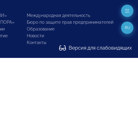
ИИ»
Международная деятельность
ОПОРА»
Бюро по защите прав предпринимателей
RU
ии
Образование
итие
Новости
Контакты
Версия для слабовидящих