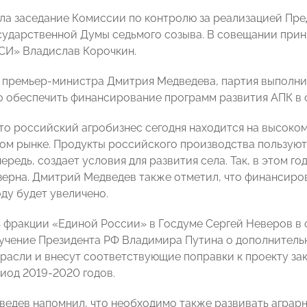
ла заседание Комиссии по контролю за реализацией Пр
сударственной Думы седьмого созыва. В совещании прин
И» Владислав Корочкин.
 премьер-министра Дмитрия Медведева, партия выполн
о обеспечить финансирование программ развития АПК в 
что российский агробизнес сегодня находится на высоко
м рынке. Продукты российского производства пользуют
чередь, создает условия для развития села. Так, в этом 
 зерна. Дмитрий Медведев также отметил, что финансир
ду будет увеличено.
 фракции «Единой России» в Госдуме Сергей Неверов в 
учение Президента РФ Владимира Путина о дополнитель
расли и внесут соответствующие поправки к проекту зак
иод 2019-2020 годов.
едев напомнил, что необходимо также развивать аграрн