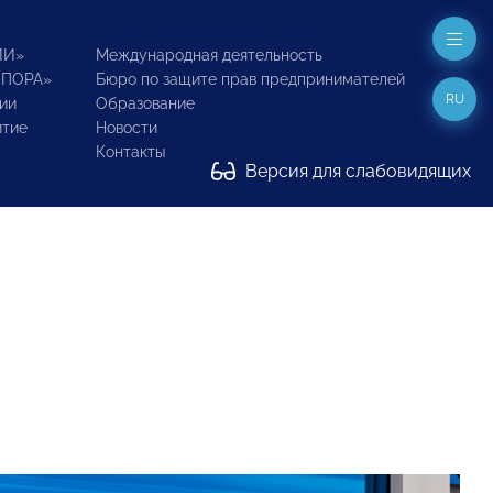
ИИ»
Международная деятельность
ОПОРА»
Бюро по защите прав предпринимателей
RU
ии
Образование
итие
Новости
Контакты
Версия для слабовидящих