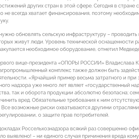
достижений других стран в этой сфере. Сегодня в стране
ко не всегда хватает финансирования, поэтому необходи
уку.
 нужно обновлять сельскую инфраструктуру – проводить г
оторых живут люди. Уровень технической оснащенности р
закупается необходимое оборудование, отметил Медведе
рвого вице-президента «ОПОРЫ РОССИИ» Владислава Ко
агропромышленный комплекс также должен быть задейст
ятельности. «Ярчайший пример весьма затратного и при
ного надзора уже много лет являет «государственный на
ства, так и оборота продукции абсолютно безопасна; се
чинить вред. Обязательные требования к ним отсутствую
 Все возможные риски охватываются другими отраслями з
регулировании, о защите прав потребителей.
докладах Россельхознадзора всякий раз совершенно офици
ло выявлено! – ни единого случая причинения вреда кому