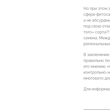
Но при этом 
сфере фитоса
а не абсурдн
под свою отве
того» сорта?!
семена. Межд
региональных
В заключение
правильно по
его мнению, 
контрольно-н
многовато дл
Для информац