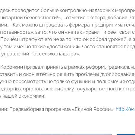
здесь проводится больше контрольно-надзорных меропри
нитарной безопасности!», –отметил эксперт, добавив, 
ыми. - Как можно штрафовать фермера-предпринимателя, 
тственность», за то, что он «не так» хранит и сеет сво
 Причём штрафуют его не за то, что он собрал урожай, а за
у тем именно такие «достижения» часто становятся пред
 управлений Россельхознадзора».
 Корочкин призвал принять в рамках реформы радикальн
ставить и окончательно решить проблемы дублирования 
нужно пересмотреть не только функции и полномочия отд
адзорных органов, всю систему государственного контрол
я нашей экономики!
ии: Предвыборная программа «Единой России»:
http://e