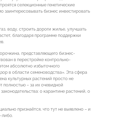
 строятся селекционные генетические
мо заинтересовывать бизнес инвестировать
аз, воду, строить дороги жилье, улучшать
астет, благодаря программе поддержки
в.
рочкина, представляющего бизнес-
вован в перестройке контрольно-
 этом абсолютно избыточного
дзор в области семеноводства». Эта сфера
мена культурных растений просто не
т полностью – за их очевидной
аконодательства: о карантине растений, о
ально признаётся, что тут не выявлено – и
-либо.