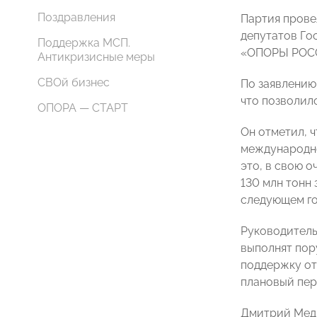
Поздравления
Партия прове
депутатов Го
Поддержка МСП.
«ОПОРЫ РОСС
Антикризисные меры
СВОй бизнес
По заявлению
что позволил
ОПОРА — СТАРТ
Он отметил, 
международно
это, в свою о
130 млн тонн
следующем го
Руководитель
выполнят пор
поддержку от
плановый пер
Дмитрий Медв