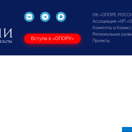
Об «ОПОРЕ РОСС
Ассоциация «НП «
Комитеты и Комисс
Региональное разв
Вступи в «ОПОРУ»
Проекты