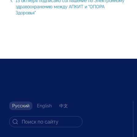
13 октября подписано соглашение по Электронному
здравоохранению между АПКИТ и "ОПОРА
Здоровья"
Русский
English
中文