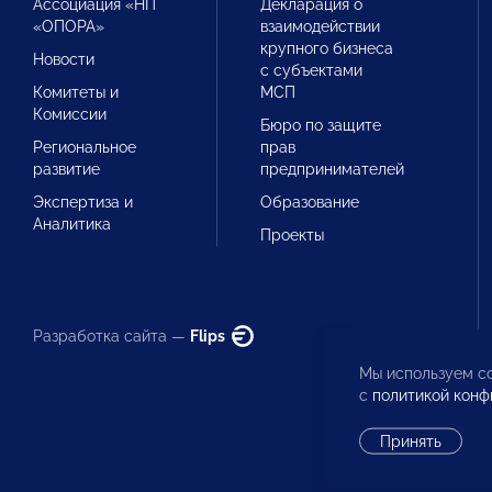
Ассоциация «НП
Декларация о
«ОПОРА»
взаимодействии
крупного бизнеса
Новости
с субъектами
Комитеты и
МСП
Комиссии
Бюро по защите
Региональное
прав
развитие
предпринимателей
Экспертиза и
Образование
Аналитика
Проекты
Разработка сайта —
Flips
Мы используем co
с
политикой конф
Принять