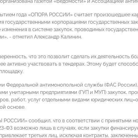
организована газетой «Ведомости» и Ассоциацией анти
ытием года «ОПОРА РОССИИ» считает произошедшее кар
я государственными корпорациями государственных заку
 изменения в системе закупок, проводимых государств
и», - отметил Александр Калинин.
веренность, что это позволит сделать их деятельность б
лее активно участвовать в тендерах. Этому будет способ
площадку.
и Федеральной антимонопольной службы (ФАС России),
ми унитарными предприятиями (ГУП и МУП) закупок, пр
аров, работ, услуг отдельными видами юридических лиц»о
ой основе.
 РОССИИ» сообщил, что в соответствии с принятыми н
3-ФЗ возможно лишь в случаях, если закупки финансируют
 привлекает третьих лиц, исключая контракты, заключен