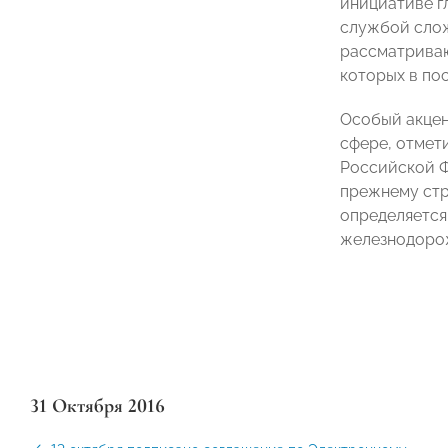
инициативе 
службой слож
рассматриваю
которых в по
Особый акцен
сфере, отмет
Российской Ф
прежнему стр
определяется
железнодорож
31 Октября 2016