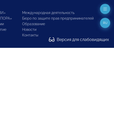
ИИ»
Международная деятельность
ОПОРА»
Бюро по защите прав предпринимателей
RU
ии
Образование
итие
Новости
Контакты
Версия для слабовидящих