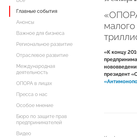
Все
Главные события
«ОПОРА
Анонсы
малого 
Важное для бизнеса
трилли
Региональное развитие
«К концу 201
Отраслевое развитие
предпринимат
Международная
нововведений
деятельность
президент «
«Антимонопо
ОПОРА в лицах
Пресса о нас
Особое мнение
Бюро по защите прав
предпринимателей
Видео