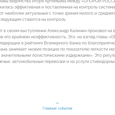
главы ведомства Игоря Артемьева между «ОПОРОЙ РОСС
илась эффективная и поставленная на контроль система 
т наиболее актуальные с точки зрения малого и средне
следующем ставится на контроль.
т в своем выступлении Александр Калинин произвел на 
ив его крайнюю неэффективность. Это, на взгляд главы 
едерации в рейтинге Всемирного банка по благоприятно
ана занимает низкие позиции по показателю легкости м
 значительными логистическими издержками». Это регул
ные, автомобильные перевозки и на услуги стивидорных
Главные события