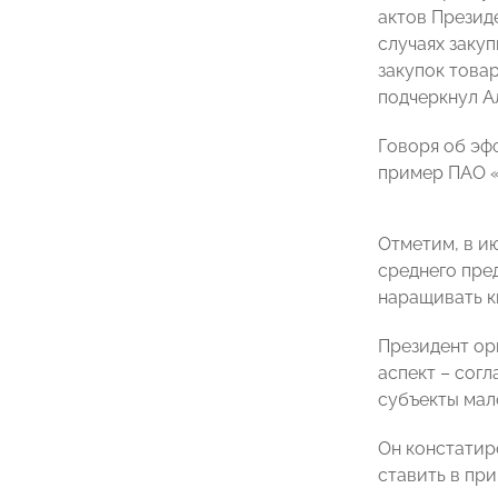
актов Презид
случаях заку
закупок това
подчеркнул А
Говоря об эф
пример ПАО «
Отметим, в и
среднего пре
наращивать кв
Президент ор
аспект – со
субъекты мал
Он констатир
ставить в пр