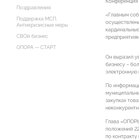
Конференция 
Поздравления
«Главным соб
Поддержка МСП.
осуществлени
Антикризисные меры
кардинальные
СВОй бизнес
предприятиям
ОПОРА — СТАРТ
Он выразил у
бизнесу – бо
электронную 
По информаци
муниципальны
закупках тов
неконкурентн
Глава «ОПОРЫ
положений 22
по контракту