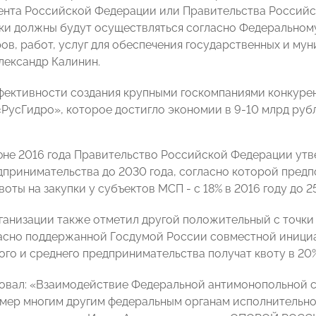
ента Российской Федерации или Правительства Российс
пки должны будут осуществляться согласно Федеральному
ров, работ, услуг для обеспечения государственных и му
лександр Калинин.
фективности создания крупными госкомпаниями конкуре
РусГидро», которое достигло экономии в 9-10 млрд рубл
юне 2016 года Правительство Российской Федерации утв
дпринимательства до 2030 года, согласно которой предпо
оты на закупки у субъектов МСП - с 18% в 2016 году до 2
ганизации также отметил другой положительный с точки
гласно поддержанной Госдумой России совместной ини
ого и среднего предпринимательства получат квоту в 20
овал: «Взаимодействие Федеральной антимонопольной
имер многим другим федеральным органам исполнительной