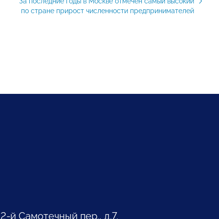
За последние годы в Москве отмечен самый высокий
по стране прирост численности предпринимателей
 2-й Самотечный пер., д.7.