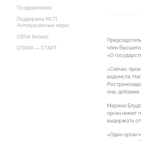
Поздравления
Поддержка МСП.
Антикризисные меры
СВОй бизнес
Председатель
член Высшего
ОПОРА — СТАРТ
«О государст
«Сейчас пров
ведомств. На
Ространснадзо
она, добавив
Марина Блудя
орган имеет п
выдержать от
«Один орган м