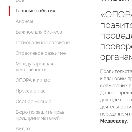
Все
Главные события
«ОПОРА
Анонсы
правит
Важное для бизнеса
провед
Региональное развитие
провер
Отраслевое развитие
органа
Международная
деятельность
Правительств
к плановым п
ОПОРА в лицах
совместных п
Пресса о нас
Данное предл
докладе по с
Особое мнение
деятельности
Бюро по защите прав
переданном 
предпринимателей
Медведеву
.
Видео