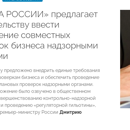
 РОССИИ» предлагает
ельству ввести
ение совместных
ок бизнеса надзорными
ми
у предложено внедрить единые требования
роверкам бизнеса и обеспечить проведение
лановых проверок надзорными органами.
ожение было озвучено в общественном
овершенствованию контрольно-надзорной
 и проведению «регуляторной гильотины»,
премьер-министру России
Дмитрию