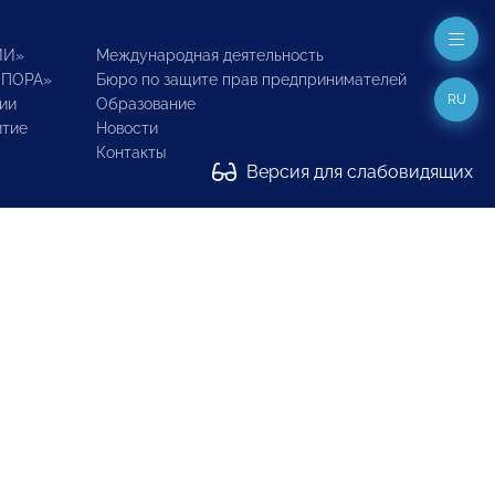
ИИ»
Международная деятельность
ОПОРА»
Бюро по защите прав предпринимателей
RU
ии
Образование
итие
Новости
Контакты
Версия для слабовидящих