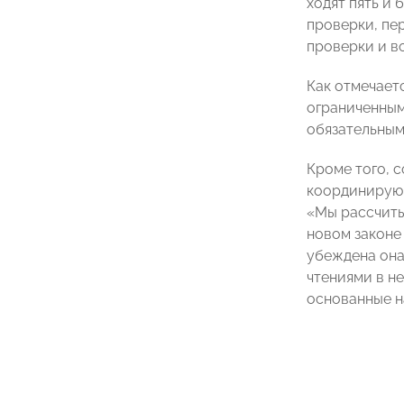
ходят пять и 
проверки, пе
проверки и в
Как отмечает
ограниченным
обязательным
Кроме того, 
координирующ
«Мы рассчиты
новом законе
убеждена она
чтениями в н
основанные н