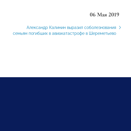
06 Мая 2019
Александр Калинин выразил соболезнования
семьям погибших в авиакатастрофе в Шереметьево