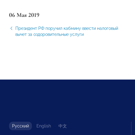
06 Мая 2019
Президент РФ поручил кабмину ввести налоговый
вычет за оздоровительные услуги
Русский
English
中文