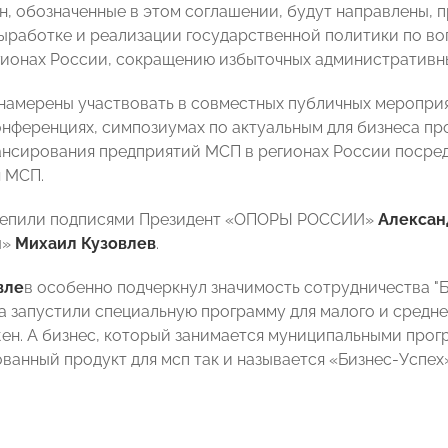
н, обозначенные в этом соглашении, будут направлены, 
ыработке и реализации государственной политики по во
гионах России, сокращению избыточных административн
намерены участвовать в совместных публичных мероприя
онференциях, симпозиумах по актуальным для бизнеса пр
нсирования предприятий МСП в регионах России посред
 МСП.
репили подписями Президент «ОПОРЫ РОССИИ»
Алексан
ы»
Михаил Кузовлев
.
вле
в особенно подчеркнул значимость сотрудничества "
а запустили специальную программу для малого и средне
ен. А бизнес, который занимается муниципальными прогр
ванный продукт для мсп так и называется «Бизнес-Успех