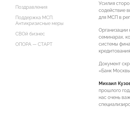
Усилия сторо
Поздравления
содействие в
для МСП в ре
Поддержка МСП.
Антикризисные меры
Организации 
СВОй бизнес
семинарах, к
системы фина
ОПОРА — СТАРТ
кредитования
Документ ск
«Банк Москв
Михаил Кузо
прошлого год
нас очень важ
специализиро