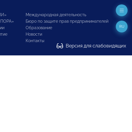
ИИ»
Международная деятельность
ОПОРА»
Бюро по защите прав предпринимателей
RU
ии
Образование
итие
Новости
Контакты
Версия для слабовидящих