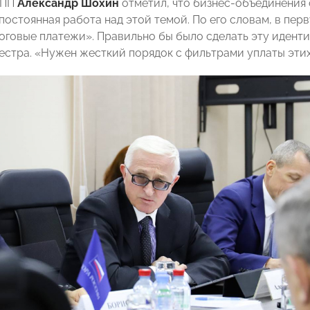
СПП
Александр Шохин
отметил, что бизнес-объединения
 постоянная работа над этой темой. По его словам, в пе
оговые платежи». Правильно бы было сделать эту идент
естра. «Нужен жесткий порядок с фильтрами уплаты эти