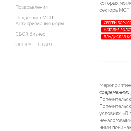
которых могл
Поздравления
сектора МСП 
Поддержка МСП.
Антикризисные меры
СЕРГЕЙ БОРИС
НАТАЛЬЯ ЗОЛО
СВОй бизнес
ВЛАДИСЛАВ К
ОПОРА — СТАРТ
Мероприятие,
современных 
Попечительс
Попечительск
условиях. «В
неналоговыми
ними понимаю