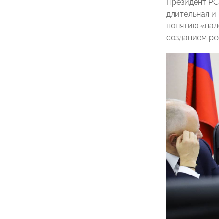
Президент Р
длительная и
понятию «нал
созданием ре