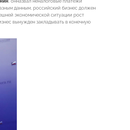
инин
, онназвал неналоговые платежи
разным данным, российский бизнес должен
ынешней экономической ситуации рост
изнес вынужден закладывать в конечную