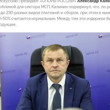
искуссию Президент «ОПОРЫ РОССИИ»
Александр Кал
облемой для сектора МСП. Калинин подчеркнул, что, по 
0 до 230 разных видов платежей и сборов, при этом в н
0-50% считается нормальным. Между тем эти издержки б
одукции
.