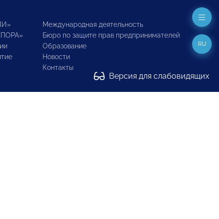
ИИ»
Международная деятельность
ОПОРА»
Бюро по защите прав предпринимателей
RU
ии
Образование
итие
Новости
Контакты
Версия для слабовидящих