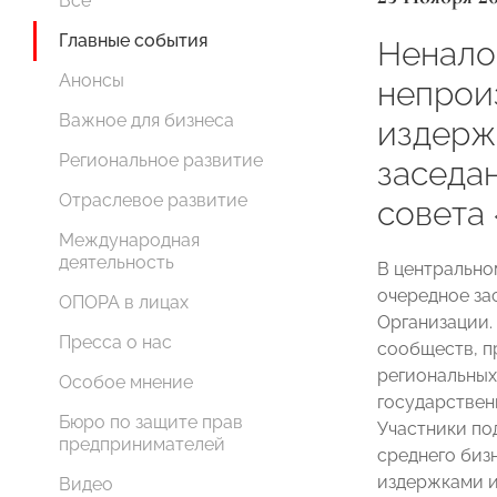
Все
Главные события
Ненало
Анонсы
непрои
Важное для бизнеса
издерж
Региональное развитие
заседа
Отраслевое развитие
совет
Международная
деятельность
В центральн
очередное за
ОПОРА в лицах
Организации.
Пресса о нас
сообществ, п
региональных
Особое мнение
государствен
Бюро по защите прав
Участники по
предпринимателей
среднего биз
издержками и
Видео