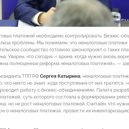
говых платежей необходимо контролировать. Бизнес-об
ализа проблемы. Мы понимаем, что неналоговые платежи 
ельское сообщество готовило законопроект о таких пла
на. Уверен, что сегодня
—
время, когда нужно вновь верн
жна полноценная реформа неналоговых платежей»,
— за
резидента ТПП РФ
Сергея Катырина
, неналоговые платеж
, что никто не знает, куда поступления от них тратятся,
проводит работу с бизнес-объединениями, Палата разра
платежей, суть которого состояла в формировании реест
а, но не рост неналоговых платежей. Считаем, что нужн
он о неналоговых платежах, провести их инвентаризацию