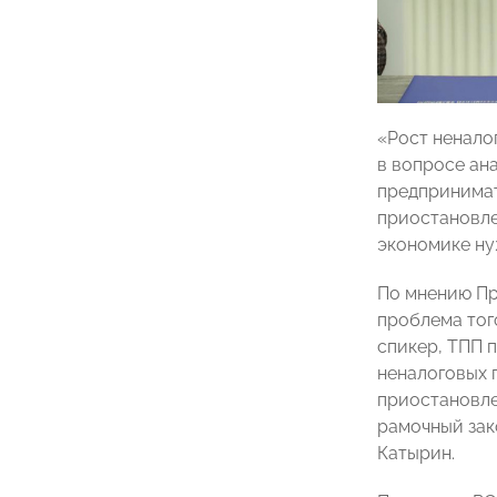
«Рост ненало
в вопросе ан
предпринимат
приостановле
экономике ну
По мнению П
проблема того
спикер, ТПП 
неналоговых 
приостановлен
рамочный зак
Катырин
.