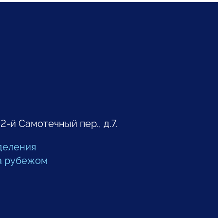
 2-й Самотечный пер., д.7.
деления
а рубежом