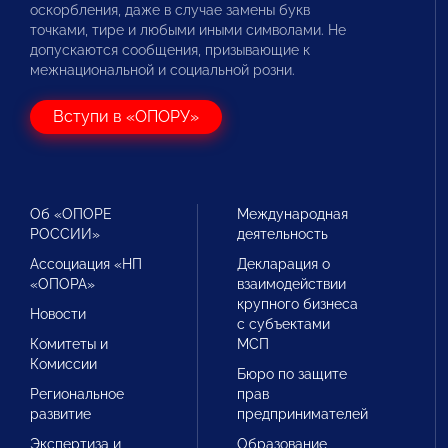
оскорбления, даже в случае замены букв
точками, тире и любыми иными символами. Не
допускаются сообщения, призывающие к
межнациональной и социальной розни.
Вступи в «ОПОРУ»
Об «ОПОРЕ
Международная
РОССИИ»
деятельность
Ассоциация «НП
Декларация о
«ОПОРА»
взаимодействии
крупного бизнеса
Новости
с субъектами
Комитеты и
МСП
Комиссии
Бюро по защите
Региональное
прав
развитие
предпринимателей
Экспертиза и
Образование