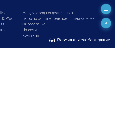
ИИ»
Международная деятельность
ОПОРА»
Бюро по защите прав предпринимателей
RU
ии
Образование
итие
Новости
Контакты
Версия для слабовидящих