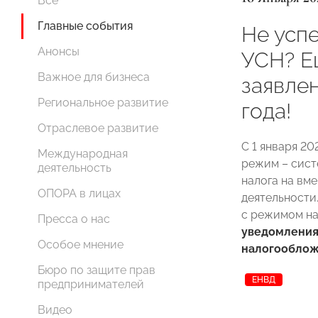
Все
Главные события
Не усп
Анонсы
УСН? Е
Важное для бизнеса
заявлен
Региональное развитие
года!
Отраслевое развитие
С 1 января 2
Международная
режим – сист
деятельность
налога на вм
ОПОРА в лицах
деятельности
с режимом н
Пресса о нас
уведомлени
Особое мнение
налогообло
Бюро по защите прав
ЕНВД
предпринимателей
Видео