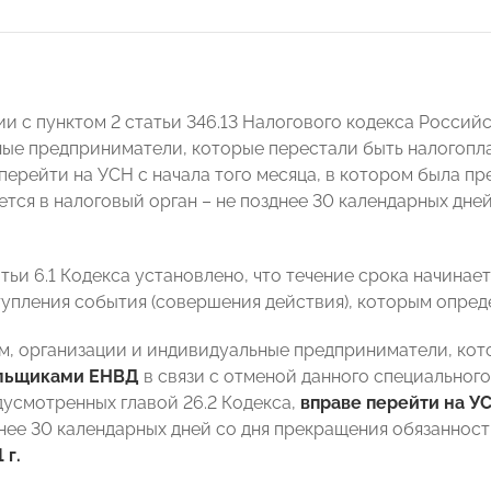
ии с пунктом 2 статьи 346.13 Налогового кодекса Росси
ые предприниматели, которые перестали быть налогопл
перейти на УСН с начала того месяца, в котором была пр
ется в налоговый орган – не позднее 30 календарных дне
атьи 6.1 Кодекса установлено, что течение срока начина
тупления события (совершения действия), которым опреде
м, организации и индивидуальные предприниматели,
кот
льщиками ЕНВД
в связи с отменой данного специальног
дусмотренных главой 26.2 Кодекса,
вправе перейти на У
днее 30 календарных дней со дня прекращения обязанност
 г.