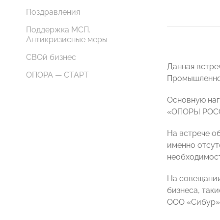
Поздравления
Поддержка МСП.
Антикризисные меры
СВОй бизнес
Данная встре
ОПОРА — СТАРТ
Промышленно
Основную наг
«ОПОРЫ РОССИ
На встрече о
именно отсут
необходимост
На совещании
бизнеса, так
ООО «Сибур» и