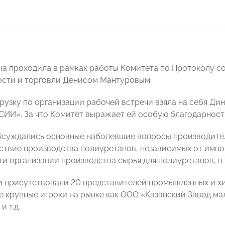
ча проходила в рамках работы Комитета по Протоколу с
сти и торговли Денисом Мантуровым.
рузку по организации рабочей встречи взяла на себя Ди
И». За что Комитет выражает ей особую благодарност
бсуждались основные наболевшие вопросы производите
ствие производства полиуретанов, независимых от импо
и организации производства сырья для полиуретанов, в 
 присутствовали 20 представителей промышленных и хи
ие крупные игроки на рынке как ООО «Казанский Завод
 т.д.