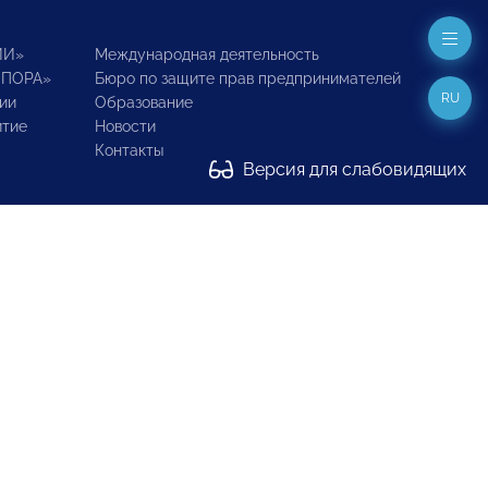
ИИ»
Международная деятельность
ОПОРА»
Бюро по защите прав предпринимателей
RU
ии
Образование
итие
Новости
Контакты
Версия для слабовидящих