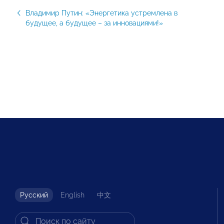
Владимир Путин: «Энергетика устремлена в
будущее, а будущее – за инновациями!»
Русский
English
中文