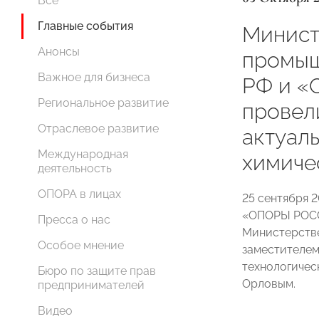
Все
Главные события
Минист
Анонсы
промыш
Важное для бизнеса
РФ и 
Региональное развитие
провел
Отраслевое развитие
актуал
Международная
химиче
деятельность
ОПОРА в лицах
25 сентября 
«ОПОРЫ РОССИ
Пресса о нас
Министерстве
Особое мнение
заместителем
технологичес
Бюро по защите прав
Орловым.
предпринимателей
Видео