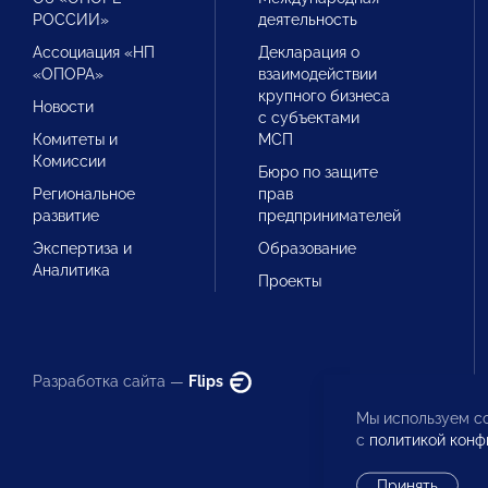
РОССИИ»
деятельность
Ассоциация «НП
Декларация о
«ОПОРА»
взаимодействии
крупного бизнеса
Новости
с субъектами
Комитеты и
МСП
Комиссии
Бюро по защите
Региональное
прав
развитие
предпринимателей
Экспертиза и
Образование
Аналитика
Проекты
Разработка сайта —
Flips
Мы используем co
с
политикой конф
Принять