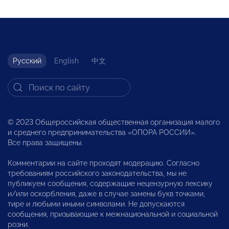
Русский
English
中文
© 2023 Общероссийская общественная организация малого
и среднего предпринимательства «ОПОРА РОССИИ».
Все права защищены.
Комментарии на сайте проходят модерацию. Согласно
требованиям российского законодательства, мы не
публикуем сообщения, содержащие нецензурную лексику
и/или оскорбления, даже в случае замены букв точками,
тире и любыми иными символами. Не допускаются
сообщения, призывающие к межнациональной и социальной
розни.